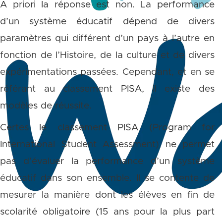
A priori la réponse est non. La performance
d’un système éducatif dépend de divers
paramètres qui différent d’un pays à l’autre en
fonction de l’Histoire, de la culture et de divers
expérimentations passées. Cependant, et en se
référant au classement PISA, il existe des
modèles de réussite.
Certes le classement PISA (Program for
International Student Assessment) ne permet
pas d’évaluer la performance d’un système
éducatif dans son ensemble. Il se contente de
mesurer la manière dont les élèves en fin de
scolarité obligatoire (15 ans pour la plus part