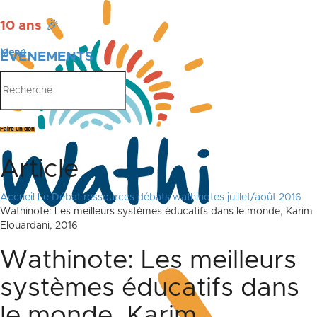
10 ans
🎉
Menu
ÉVÉNEMENTS
PUBLICATIONS
Faire un don
Article
Accueil
Le Débat
ressources débats
wathinotes juillet/août 2016
Wathinote: Les meilleurs systèmes éducatifs dans le monde, Karim
Elouardani, 2016
Wathinote: Les meilleurs
systèmes éducatifs dans
le monde, Karim