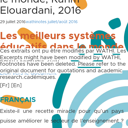
Elouardani, 2016
29 juillet 2016
wathinotes juillet/août 2016
Les meilleurs systèmes
éducatifs dans le monde
Ces extraits ont pu être modifiés par WATHI. Les
notes de bas et de fin de page ne sont pas
Excerpts might have been modified by WATHI,
Karim Elouardani, 2016.
reprises. Merci de toujours vous référer aux
footnotes have been deleted. Please refer to the
documents originaux pour des citations et des
original document for quotations and academic
Lien vers le document
travaux académiques.
research.
[Fr]
[En]
FRANÇAIS
Existe-il une recette miracle pour qu’un pays
puisse améliorer le secteur de l’enseignement ?