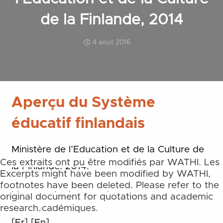
de la Finlande, 2014
4 août 2016
Aperçu du Système
éducatif finlandais
Ministère de l’Education et de la Culture de
Ces extraits ont pu être modifiés par WATHI. Les
la Finlande, 2014.
notes de bas et de fin de page ne sont pas
Excerpts might have been modified by WATHI,
reprises. Merci de toujours vous référer aux
footnotes have been deleted. Please refer to the
Lien vers le document
documents originaux pour des citations et des
original document for quotations and academic
travaux académiques.
research.
[Fr]
[En]