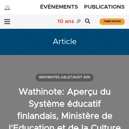
ÉVÉNEMENTS
PUBLICATIONS
10 ans
🎉
FAIRE UN DON
Article
WATHINOTES JUILLET/AOÛT 2016
Wathinote: Aperçu du
Système éducatif
finlandais, Ministère de
l’Education et de la Culture