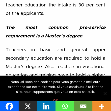
teacher education the intake is 30 per cent
of the applicants.
The most common pre-service
requirement is a Master’s degree
Teachers in basic and general upper
secondary education are required to hold a
Master’s degree. Also teachers in vocational
education and training have to hold a higher
Nous utilisons des cookies pour vous garantir la meilleure
education degree. The high level of training
expérience sur notre site web. Si vous continuez à utiliser ce
site, nous supposerons que vous en êtes satisfait.
is seen as necessary as teachers in Finland
are very autonomous professionally.
OK
Teaching and guidance staff within day-care