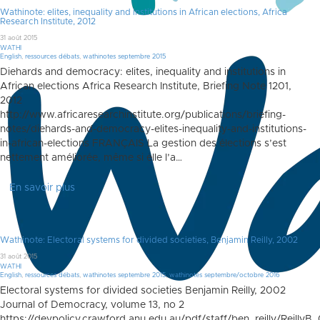
Wathinote: elites, inequality and institutions in African elections, Africa
Research Institute, 2012
31 août 2015
WATHI
English
,
ressources débats
,
wathinotes septembre 2015
Diehards and democracy: elites, inequality and institutions in
African elections Africa Research Institute, Briefing Note 1201,
2012
http://www.africaresearchinstitute.org/publications/briefing-
notes/diehards-and-democracy-elites-inequality-and-institutions-
in-african-elections FRANÇAIS La gestion des élections s’est
nettement améliorée, même si elle l’a…
En savoir plus
Wathinote: Electoral systems for divided societies, Benjamin Reilly, 2002
31 août 2015
WATHI
English
,
ressources débats
,
wathinotes septembre 2015
,
wathinotes septembre/octobre 2016
Electoral systems for divided societies Benjamin Reilly, 2002
Journal of Democracy, volume 13, no 2
https://devpolicy.crawford.anu.edu.au/pdf/staff/ben_reilly/ReillyB