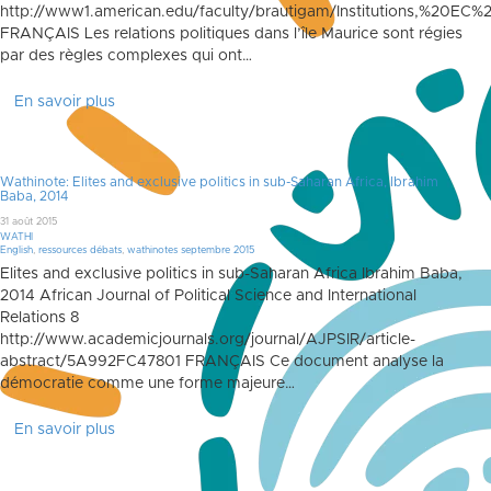
http://www1.american.edu/faculty/brautigam/Institutions,%20EC
FRANÇAIS Les relations politiques dans l’île Maurice sont régies
par des règles complexes qui ont…
En savoir plus
Wathinote: Elites and exclusive politics in sub-Saharan Africa, Ibrahim
Baba, 2014
31 août 2015
WATHI
English
,
ressources débats
,
wathinotes septembre 2015
Elites and exclusive politics in sub-Saharan Africa Ibrahim Baba,
2014 African Journal of Political Science and International
Relations 8
http://www.academicjournals.org/journal/AJPSIR/article-
abstract/5A992FC47801 FRANÇAIS Ce document analyse la
démocratie comme une forme majeure…
En savoir plus