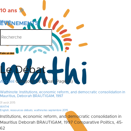
10 ans
🎉
Menu
ÉVÉNEMENTS
PUBLICATIONS
Faire un don
Le Débat
Accueil
Category: Le Débat
(Page 15)
Wathinote: Institutions, economic reform, and democratic consolidation in
Mauritius, Deborah BRAUTIGAM, 1997
31 août 2015
WATHI
English
,
ressources débats
,
wathinotes septembre 2015
Institutions, economic reform, and democratic consolidation in
Mauritius Deborah BRAUTIGAM, 1997 Comparative Politics, 45-
62