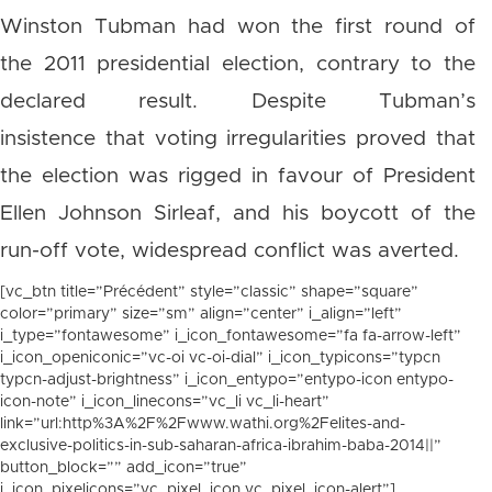
Winston Tubman had won the first round of
the 2011 presidential election, contrary to the
declared result. Despite Tubman’s
insistence that voting irregularities proved that
the election was rigged in favour of President
Ellen Johnson Sirleaf, and his boycott of the
run-off vote, widespread conflict was averted.
[vc_btn title=”Précédent” style=”classic” shape=”square”
color=”primary” size=”sm” align=”center” i_align=”left”
i_type=”fontawesome” i_icon_fontawesome=”fa fa-arrow-left”
i_icon_openiconic=”vc-oi vc-oi-dial” i_icon_typicons=”typcn
typcn-adjust-brightness” i_icon_entypo=”entypo-icon entypo-
icon-note” i_icon_linecons=”vc_li vc_li-heart”
link=”url:http%3A%2F%2Fwww.wathi.org%2Felites-and-
exclusive-politics-in-sub-saharan-africa-ibrahim-baba-2014||”
button_block=”” add_icon=”true”
i_icon_pixelicons=”vc_pixel_icon vc_pixel_icon-alert”]