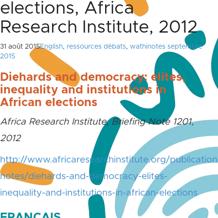
elections, Africa
Research Institute, 2012
31 août 2015
English
,
ressources débats
,
wathinotes septembre
2015
Diehards and democracy: elites,
inequality and institutions in
African elections
Africa Research Institute,
Briefing Note 1201,
2012
http://www.africaresearchinstitute.org/publication
notes/diehards-and-democracy-elites-
inequality-and-institutions-in-african-elections
FRANÇAIS