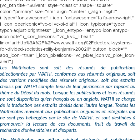
[vc_btn title=”Suivant” style=”classic” shape=”square”
color=”primary” size=”sm” align=”center” i_align=”right”
i_type=”fontawesome” i_icon_fontawesome=”fa fa-arrow-right”
i_icon_openiconic=”vc-oi vc-oi-dial” i_icon_typicons=”typcn
typcn-adjust-brightness” i_icon_entypo=”entypo-icon entypo-
icon-note” i_icon_linecons=”vc_li vc_li-heart”
link=”url:http%3A%2F%2Fwww.wathi.org%2Felectoral-systems-
for-divided-societies-reilly-benjamin-2002||” button_block=””
add_icon=”true” i_icon_pixelicons=”vc_pixel_icon vc_pixel_icon-
alert”]
Les Wathinotes sont soit des résumés de publications
sélectionnées par WATHI, conformes aux résumés originaux, soit
des versions modifiées des résumés originaux, soit des extraits
choisis par WATHI compte tenu de leur pertinence par rapport au
thème du Débat du mois. Lorsque les publications et leurs résumés
ne sont disponibles qu’en français ou en anglais, WATHI se charge
de la traduction des extraits choisis dans l’autre langue. Toutes les
Wathinotes renvoient aux publications originales et intégrales qui
ne sont pas hébergées par le site de WATHI, et sont destinées à
promouvoir la lecture de ces documents, fruit du travail de
recherche d’universitaires et d’experts.