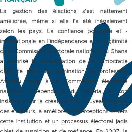
La gestion des élections s’est nettement
améliorée, même si elle l’a été inégalement
selon les pays. La confiance populaire et -
internationale en l’indépendance et la légitimité
de la Commission électorale nationale du Ghana
a favorisé la consolidation de la démocratie
dans ce pays. La nomination du professeur
Attahiru Jega à la Commission électorale
nationale indépendante du Nigeria, et son
insistance sur la création d’un nouveau registre
des électeurs, a amélioré les perceptions envers
cette institution et un processus électoral jadis
objet de suspicion et de méfiance. En 2007, la