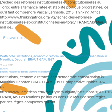
L’échec des réformes institutionnelles et constitutionnelles au
Togo: entre alternance ratée et stabilité politique procrastinée, ce
qu’il faut comprendre Pascal Lagneble, 2015. Thinking Africa
http://www.thinkingafrica.org/V2/lechec-des-reformes-
institutionnelles-et-constitutionnelles-au-togo/ FRANÇAIS Mais le
mal de…
En savoir plus
Wathinote: Institutions, economic reform, and democratic consolidation in
Mauritius, Deborah BRAUTIGAM, 1997
31 août 2015
WATHI
English
,
ressources débats
,
wathinotes septembre 2015
Institutions, economic reform, and democratic consolidation in
Mauritius Deborah BRAUTIGAM, 1997 Comparative Politics, 45-
62
http://www1.american.edu/faculty/brautigam/Institutions,%20EC
FRANÇAIS Les relations politiques dans l’île Maurice sont régies
par des règles complexes qui ont…