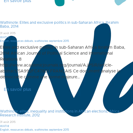
En savoir plus
Wathinote: Elites and exclusive politics in sub-Saharan Africa, Ibrahim
Baba, 2014
31 août 2015
WATHI
English
,
ressources débats
,
wathinotes septembre 2015
Elites and exclusive politics in sub-Saharan Africa Ibrahim Baba,
2014 African Journal of Political Science and International
Relations 8
http://www.academicjournals.org/journal/AJPSIR/article-
abstract/5A992FC47801 FRANÇAIS Ce document analyse la
démocratie comme une forme majeure…
En savoir plus
Wathinote: elites, inequality and institutions in African elections, Africa
Research Institute, 2012
31 août 2015
WATHI
English
,
ressources débats
,
wathinotes septembre 2015