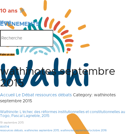
10 ans
🎉
Menu
ÉVÉNEMENTS
PUBLICATIONS
Faire un don
wathinotes septembre
2015
Accueil
Le Débat
ressources débats
Category: wathinotes
septembre 2015
Wathinote: L’échec des réformes institutionnelles et constitutionnelles au
Togo, Pascal Lagneble, 2015
19 septembre 2015
WATHI
ressources débats
,
wathinotes septembre 2015
,
wathinotes septembre/octobre 2016