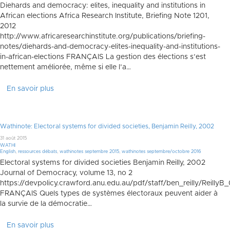
Diehards and democracy: elites, inequality and institutions in
African elections Africa Research Institute, Briefing Note 1201,
2012
http://www.africaresearchinstitute.org/publications/briefing-
notes/diehards-and-democracy-elites-inequality-and-institutions-
in-african-elections FRANÇAIS La gestion des élections s’est
nettement améliorée, même si elle l’a…
En savoir plus
Wathinote: Electoral systems for divided societies, Benjamin Reilly, 2002
31 août 2015
WATHI
English
,
ressources débats
,
wathinotes septembre 2015
,
wathinotes septembre/octobre 2016
Electoral systems for divided societies Benjamin Reilly, 2002
Journal of Democracy, volume 13, no 2
https://devpolicy.crawford.anu.edu.au/pdf/staff/ben_reilly/ReillyB
FRANÇAIS Quels types de systèmes électoraux peuvent aider à
la survie de la démocratie…
En savoir plus