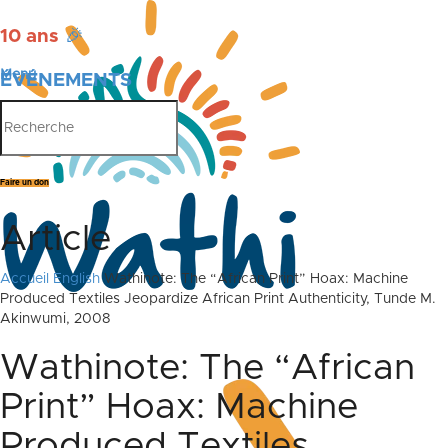
10 ans
🎉
Menu
ÉVÉNEMENTS
PUBLICATIONS
Faire un don
Article
Accueil
English
Wathinote: The “African Print” Hoax: Machine
Produced Textiles Jeopardize African Print Authenticity, Tunde M.
Akinwumi, 2008
Wathinote: The “African
Print” Hoax: Machine
Produced Textiles