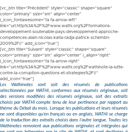
[vc_btn title=”Précédent” style=”classic” shape=”square”
color=”primary” size=”sm” align=”center”
i_icon_fontawesome=”fa fa-arrow-left”
link=”url:http%3A%2F%2Fwww.wathi.org%2Fformations-
developpement-soutenable-pays-developpement-approche-
competences-alain-nicolas-katia-radja-patrick-schembri-
2009%2F||” add_icon=”true”]
[vc_btn title=”Suivant” style=”classic” shape=”square”
color=”primary” size=”sm” align=”center” i_align=”right”
i_icon_fontawesome=”fa fa-arrow-right”
link=”url:http%3A%2F%2Fwww.wathi.org%2Fwathinote-la-lutte-
contre-la-corruption-questions-et-strategies%2F||”
add_icon=”true”]
Les Wathinotes sont soit des résumés de publications
sélectionnées par WATHI, conformes aux résumés originaux, soit
des versions modifiées des résumés originaux, soit des extraits
choisis par WATHI compte tenu de leur pertinence par rapport au
thème du Débat du mois. Lorsque les publications et leurs résumés
ne sont disponibles qu’en français ou en anglais, WATHI se charge
de la traduction des extraits choisis dans l’autre langue. Toutes les
Wathinotes renvoient aux publications originales et intégrales qui