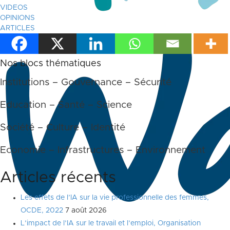
VIDEOS
OPINIONS
ARTICLES
Nos blocs thématiques
Institutions – Gouvernance – Sécurité
Education – Santé – Science
Société – Culture – Identité
Economie – Infrastructures – Environnement
Articles récents
Les effets de l’IA sur la vie professionnelle des femmes,
OCDE, 2022
7 août 2026
L’impact de l’IA sur le travail et l’emploi, Organisation