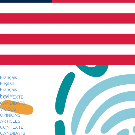
Français
English
Français
English
CONTEXTE
CANDIDATS
VIDEOS
OPINIONS
ARTICLES
CONTEXTE
CANDIDATS