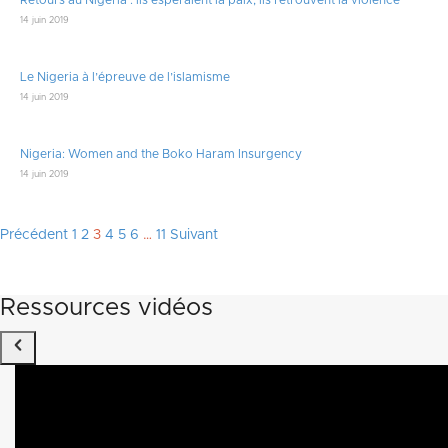
Retours au Nigéria : ils espéraient la paix, ils retrouvent la violence
14 juin 2019
Le Nigeria à l’épreuve de l’islamisme
14 juin 2019
Nigeria: Women and the Boko Haram Insurgency
14 juin 2019
Pagination
Précédent
1
2
3
4
5
6
…
11
Suivant
des
publications
Ressources vidéos