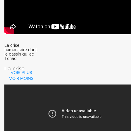
La crise
humanitaire dans
le bassin du lac
Tchad
La crise
VOIR PLUS
dans le
VOIR MOINS
bassin du
lac Tchad a
des
conséquences
humanitaires