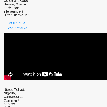
Où en est Boko
en eau
Haram, 2 mois
après son
allégeance à
potable,
l’État islamique ?
nourriture,
Boko Haram,
VOIR PLUS
VOIR MOINS
abris, soins
ou le «
de santé,
gouvernorat
etc.
d’Afrique de
Leurs
l’ouest de
histoires
l’Etat
racontent
Islamique »
leur
de sa
souffrance,
nouvelle
Niger, Tchad,
Nigeria,
leur
Cameroun,..
appellation
Comment
résilience,
contrer