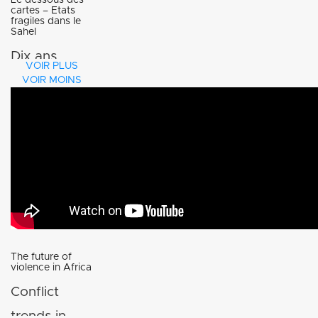
Le dessous des
cartes – Etats
fragiles dans le
Sahel
Dix ans
VOIR PLUS
après les
VOIR MOINS
attentats du
11-
Septembre,
le terrorisme
semble se
déplacer en
Asie, au
The future of
violence in Africa
Moyen-
Conflict
Orient et en
trends in