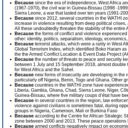
Because
since the era of independence, West Africa an
(1967-1970), the civil war in Guinea-Bissau (1998 -1999)
Sierra Leone, a war that lasted over ten years (1991-200
Because
since 2012, several countries in the WATHI zo
increase in violence resulting from deep political crises, 
All these undoubtedly threaten the stability of the entire 
Because
the forms of conflict and violence experienced 
other: identity, politics, separatism, ideology, econom
Because
terrorist attacks, which were a rarity in West 
Global Terrorism Index, which identified Boko Haram as t
the the Armed Conflict Location & Event Data Project (A
Because
the number of threats to peace and security k
between 1 July and 15 September 2018, almost double the
for West Africa and the Sahel.
Because
new forms of insecurity are developing in the
particularly off Nigeria, Benin, Togo and Ghana. Other gr
Because
countries in the WATHI zone have experienced 
Liberia, Gambia, Ghana, Chad, Sierra Leone, Niger, Côte d’
Guinea-Bissau, where five military coups d’état have bee
Because
in several countries in the region, law enforc
violence against civilians is sometimes fatal, during oppo
groups in Nigeria, Cameroon, Mali or Burkina Faso
Because
according to the Centre for African Strategic
zone between 2000 and 2013. These peace operations have 
Because
armed conflicts negatively impact on economic