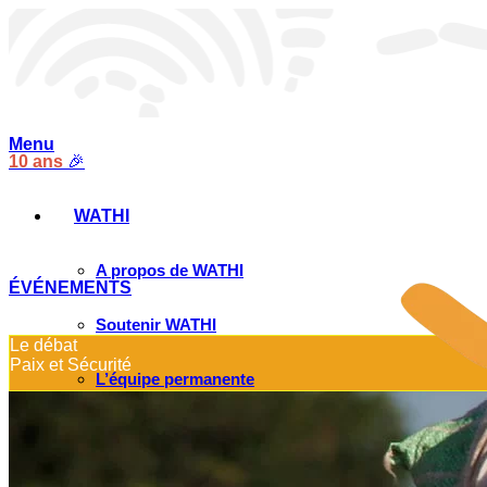
Menu
10 ans
🎉
WATHI
A propos de WATHI
ÉVÉNEMENTS
Soutenir WATHI
Le débat
Paix et Sécurité
L’équipe permanente
PUBLICATIONS
Les chargés de recherche associés