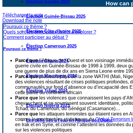
Élection Guinée 2025
How can p
Télécharger la note
Élection Guinée-Bissau 2025
Download the note
Pourquoi ce thème ?
Élection Côte d’Ivoire 2025
Quels sont les principaux sujets à explorer ?
Comment participer au débat ?
Élection Cameroun 2025
Pourquoi ce thème ?
Parce que
l’Afrique de l’Ouest et son voisinage immédi
Élection Ghana 2024
guerre civile en Guinée-Bissau de 1998 à 1999, deux gu
une guerre de plus de dix ans en Sierra Leone entre 199
Élection Mauritanie 2024
Parce que
plusieurs pays de la zone WATHI (Mali, Nige
des violences résultant de crises politiques profondes,
communautés sur fond d’absence ou d’incapacité des Etat
Élection Tchad 2024
cette partie du continent africain
Parce que
les violences que connaissent les pays d’Afriq
chevauchent et se nourrissent souvent: identitaire, poli
Election Nigéria 2023
Tchad, du Cameroun, du Sénégal (Casamance)…
Parce que
les attaques terroristes qui étaient rares en
comme le montrent les statistiques du
Global Terrorism 
Les défis liés à l’eau en Afrique de l’Ouest
en Irak et en Syrie, et comme l’attestent les données d
sur les violences politiques