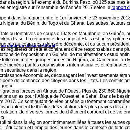
ns la région, à l’exemple du Burkina Faso, où 125 atteintes à la 
tes enregistré sur l’ensemble de l’année 2017 selon le
rapport d
ent dans la région: entre le 1er janvier et le 23 novembre 2018, 
Nigeria, du Bénin, du Togo et du Ghana. Les autres facteurs croi
.
ts ou tentatives de coups d’Etats en Mauritanie, en Guinée, au
urkina Faso. La récurrence des coups d’États est un symptôme d’i
erpétrés au cours de la dernière décennie, et où aucun présiden
s au cœur du débat électoral
es régulières ont été et continuent d’être responsables dans pl
estations de l’opposition en Guinée, de manifestations estudian
e lutte contre des groupes armés au Nigéria, au Cameroun, au 
 été menées par les organisations internationales et régionale
on sécuritaire dans la région.
r la croissance économique, découragent les investissements étr
e perte de confiance des citoyens dans les Etats. Les conflits ar
ique ».
igrations forcées en Afrique de l’Ouest. Plus de 230 660 Nigéria
ons unies pour l’Afrique de l’Ouest et le Sahel. Dans le bassin
e 2017. Ce sont autant de vies brisées ou fortement contrariées 
t invariablement le théâtre des violations les plus graves des dr
 circulation, de diverses formes de châtiment corporel et de viole
rs.
abilité dans la région sont intimement liées à toutes les autres 
s, l’éducation et l’emploi des jeunes dans le contexte de forte