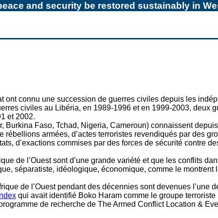
eace and security be restored sustainably in Wes
at ont connu une succession de guerres civiles depuis les indép
erres civiles au Libéria, en 1989-1996 et en 1999-2003, deux gu
1 et 2002.
r, Burkina Faso, Tchad, Nigeria, Cameroun) connaissent depuis 
 de rébellions armées, d’actes terroristes revendiqués par des g
s, d’exactions commises par des forces de sécurité contre des 
ue de l’Ouest sont d’une grande variété et que les conflits dans 
tique, séparatiste, idéologique, économique, comme le montrent le
 Afrique de l’Ouest pendant des décennies sont devenues l’une d
Index
qui avait identifié Boko Haram comme le groupe terroriste 
u programme de recherche de The Armed Conflict Location & Even