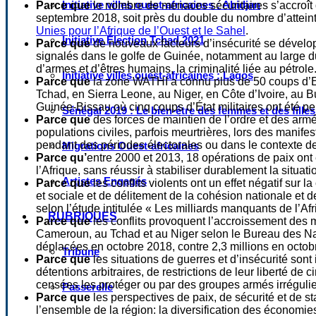
Initiative villes ouest-africaines : Abidjan
Parce que
le nombre de menaces sécuritaires s’accroît da
septembre 2018, soit près du double du nombre d’attein
Unies pour l’Afrique de l’Ouest et le Sahel
.
Initiative Élection Tchad 2021
Parce que
de nouveaux facteurs d’insécurité se développ
signalés dans le golfe de Guinée, notamment au large du 
d’armes et d’êtres humains, la criminalité liée au pétrole
Initiative villes ouest-africaines : Lagos
Parce que
la zone WATHI a connu plus de 50 coups d’Eta
Tchad, en Sierra Leone, au Niger, en Côte d’Ivoire, au B
Guinée-Bissau où cinq coups d’État militaires ont été p
Sénégal 2019 : Le bien-être des femmes et des fille
Parce que
des forces de maintien de l’ordre et des armé
populations civiles, parfois meurtrières, lors des manif
pendant des périodes électorales ou dans le contexte d
Migrations Ouest-africaines
Parce qu’
entre 2000 et 2013, 18 opérations de paix ont
l’Afrique, sans réussir à stabiliser durablement la situati
Artistes Engagés
Parce que
les conflits violents ont un effet négatif su
et sociale et de délitement de la cohésion nationale et d
selon l’étude intitulée « Les milliards manquants de l’Afr
RUBRIQUES
Parce que
les conflits provoquent l’accroissement des m
Cameroun, au Tchad et au Niger selon le Bureau des Nati
déplacées en octobre 2018, contre 2,3 millions en octobr
Tribune
Parce que
les situations de guerres et d’insécurité son
détentions arbitraires, de restrictions de leur liberté de
censées les protéger ou par des groupes armés irrégulie
Passerelle
Parce que
les perspectives de paix, de sécurité et de st
l’ensemble de la région: la diversification des économie