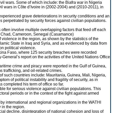
il wars. Some of which include: the Biafra war in Nigeria
il wars in Côte d’Ivoire in (2002-2004) and (2010-2011), in
xperienced grave deteriorations in security conditions and an
ons perpetrated by security forces against civilian populations.
 often involve multiple overlapping factors that feed off each
geria, Chad, Cameroon, Senegal (Casamance)
violence in the region, as shown by the statistics of the
slamic State in Iraq and Syria, and as evidenced by data from
 political violence.
urkina Faso, where 125 security breaches were recorded
neral’s report on the activities of the United Nations Office
itime crime and piracy were reported in the Gulf of Guinea,
trafficking, and oil-related crimes.
 such countries include: Mauritania, Guinea, Mali, Nigeria,
of political instability and fragility of security, as in
 completed his term of office so far.
le for serious violence against civilian populations. This
toral periods or in the context of the fight against armed
by international and regional organizations in the WATHI
 in the region.
l decline, disintegration of national cohesion and loss of