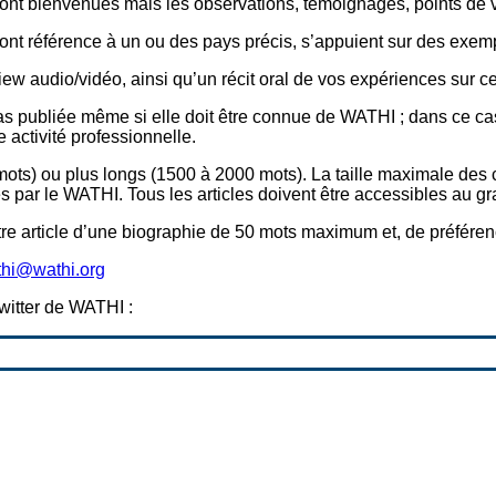
nt bienvenues mais les observations, témoignages, points de vue
 font référence à un ou des pays précis, s’appuient sur des exem
ew audio/vidéo, ainsi qu’un récit oral de vos expériences sur c
pas publiée même si elle doit être connue de WATHI ; dans ce 
activité professionnelle.
ts) ou plus longs (1500 à 2000 mots). La taille maximale des co
 par le WATHI. Tous les articles doivent être accessibles au gra
e article d’une biographie de 50 mots maximum et, de préférenc
thi@wathi.org
witter de WATHI :