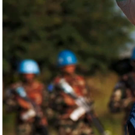
WATHI se dévoile en deux films
Facebook
L’association
Nos partenaires
Twitter
LE DÉBAT
Débat – Entrepreneuriat en Afrique de l’Ouest
LinkedIn
Afrique de l’Ouest – États Unis d’Amérique
Changement climatique 2022
YouTube
Les relations entre l’Afrique de l’Ouest et l’Europe 
Enseignement supérieur 2021