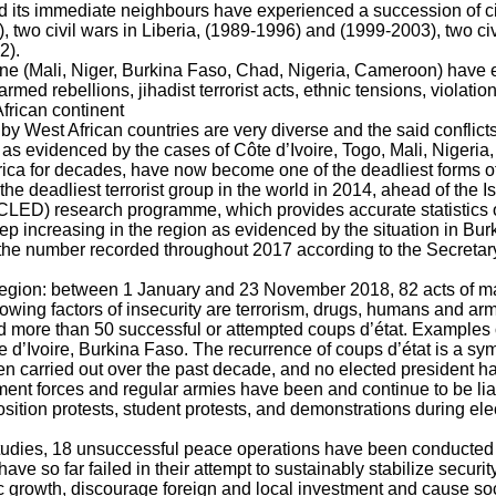
d its immediate neighbours have experienced a succession of civ
, two civil wars in Liberia, (1989-1996) and (1999-2003), two civ
2).
ne (Mali, Niger, Burkina Faso, Chad, Nigeria, Cameroon) have e
armed rebellions, jihadist terrorist acts, ethnic tensions, violati
African continent
by West African countries are very diverse and the said conflicts
ics, as evidenced by the cases of Côte d’Ivoire, Togo, Mali, Ni
Africa for decades, have now become one of the deadliest forms of 
he deadliest terrorist group in the world in 2014, ahead of the I
CLED) research programme, which provides accurate statistics on
eep increasing in the region as evidenced by the situation in B
 number recorded throughout 2017 according to the Secretary-Ge
 region: between 1 January and 23 November 2018, 82 acts of mar
owing factors of insecurity are terrorism, drugs, humans and arms 
more than 50 successful or attempted coups d’état. Examples of
Ivoire, Burkina Faso. The recurrence of coups d’état is a symptom 
n carried out over the past decade, and no elected president has
ement forces and regular armies have been and continue to be liab
sition protests, student protests, and demonstrations during elec
 Studies, 18 unsuccessful peace operations have been conducted 
so far failed in their attempt to sustainably stabilize security
 growth, discourage foreign and local investment and cause socia