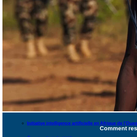
Instagram
Les industries culturelles et créatives
Réseaux sociaux
Les relations entre l’Afrique de l’Ouest et la Chine
Crise Covid-19
Voir tous les débats
INITIATIVES
Initiative villes ouest-africaines : Accra
Élection Bénin 2026
Initiative intelligence artificielle en Afrique de l’Oues
Comment resta