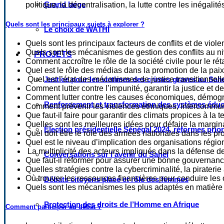
Grand large
politique, la décentralisation, la lutte contre les inégal
Quels sont les principaux sujets à explorer ?
Le choix de WATHI
Quels sont les principaux facteurs de conflits et de viol
Quels sont les mécanismes de gestion des conflits au nive
PROJETS
Comment accroître le rôle de la société civile pour le rét
Quel est le rôle des médias dans la promotion de la pai
Quel est l’état des mécanismes de justice transitionnelle
Justice pour les victimes des crimes graves au Sahel
Comment lutter contre l’impunité, garantir la justice et d
Comment lutter contre les causes économiques, démograph
Renforcement et transformation des systèmes éduca
Comment prévenir les violences ethniques, intercommuna
Que faut-il faire pour garantir des climats propices à la 
Quelles sont les meilleures idées pour défaire la margin
Élection présidentielle Sénégal 2024, réformes prio
Quel doit être le rôle des armées nationales dans les p
Quel est le niveau d’implication des organisations régio
La multiplicité des acteurs impliqués dans la défense de l
Conversations sur l’avenir du Sahel
Que faut-il réformer pour assurer une bonne gouvernance
Quelles stratégies contre la cybercriminalité, la pirateri
Où trouver les ressources financières pour conduire le
Débats citoyens place et rôle des femmes
Quels sont les mécanismes les plus adaptés en matière d
Protection des droits de l’Homme en Afrique
Comment participer au débat ?