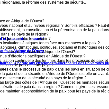
ités régionales, la réforme des systèmes de sécurité…
ence en Afrique de l’Ouest?
au national et au niveau régional ? Sont-ils efficaces ? Faut-il
ablissement, la consolidation et la pérennisation de la paix dans
x dans les pays de la région?
 ? Quel doit être leur avenir ?
 et lutte contre l’impunité
es institutions étatiques fortes face aux menaces à la paix ?
iques, climatiques, politiques, sociales et historiques des con
tifs en Afrique de l’Ouest
utaires, religieuses en Afrique de l’Ouest?
tenue d’élections pacifiques en Afrique de l’Ouest ?
alisation continuelle des femmes dans les processus de paix et 
ritaires : la parole aux enseignants-chercheurs des universités p
rocessus de paix de leurs pays ?
nales dans le processus de paix dans les pays en situation de c
a paix et de la sécurité en Afrique de l’Ouest est-elle un avantag
 du secteur de la sécurité des pays de la région ?
e au large des côtes de l’Afrique de l’Ouest et les menaces sécuri
s opérations de paix dans la région ? Comment gérer ces ressour
e maintien et consolidation de la paix pour les pays de la régi