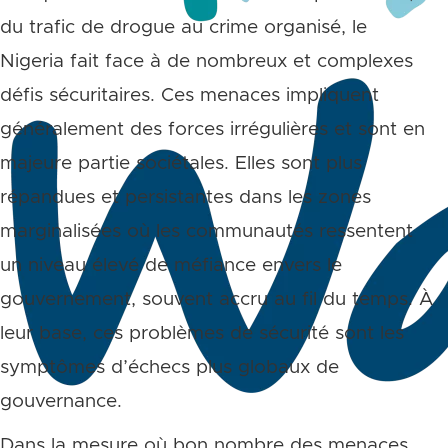
du trafic de drogue au crime organisé, le
Nigeria fait face à de nombreux et complexes
défis sécuritaires. Ces menaces impliquent
généralement des forces irrégulières et sont en
majeure partie sociétales. Elles sont plus
répandues et persistantes dans les zones
marginalisées où les communautés ressentent
un niveau élevé de méfiance envers le
gouvernement, souvent accru au fil du temps. À
leur base, ces problèmes de sécurité sont les
symptômes d’échecs plus globaux de
gouvernance.
Dans la mesure où bon nombre des menaces