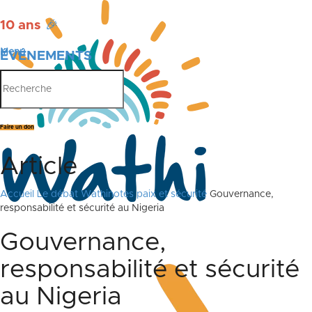
10 ans
🎉
Menu
ÉVÉNEMENTS
PUBLICATIONS
Faire un don
Article
Accueil
Le débat
Wathinotes paix et sécurité
Gouvernance,
responsabilité et sécurité au Nigeria
Gouvernance,
responsabilité et sécurité
au Nigeria