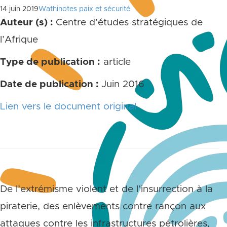
14 juin 2019
Wathinotes paix et sécurité
Auteur (s) :
Centre d’études stratégiques de
l’Afrique
Type de publication :
article
Date de publication :
Juin 2016
Lien vers le document original
De l’extrémisme violent et de l’insurrection à la
piraterie, des enlèvements contre rançon aux
attaques contre les infrastructures pétrolières,