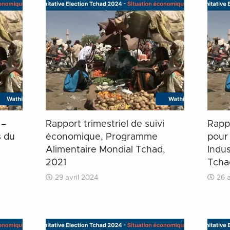
 –
Rapport trimestriel de suivi
Rappo
s du
économique, Programme
pour
Alimentaire Mondial Tchad,
Indus
2021
Tcha
29 avril 2024
26 a