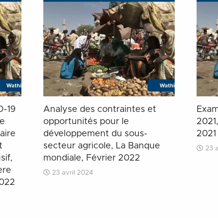
D-19
Analyse des contraintes et
Exam
le
opportunités pour le
2021
aire
développement du sous-
2021
t
secteur agricole, La Banque
23 a
sif,
mondiale, Février 2022
ère
23 avril 2024
2022