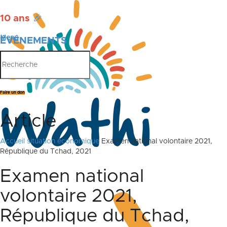
10 ans
🎉
Menu
ÉVÉNEMENTS
PUBLICATIONS
Faire un don
Article
Accueil
situation économique
Examen national volontaire 2021,
République du Tchad, 2021
Examen national
volontaire 2021,
République du Tchad,