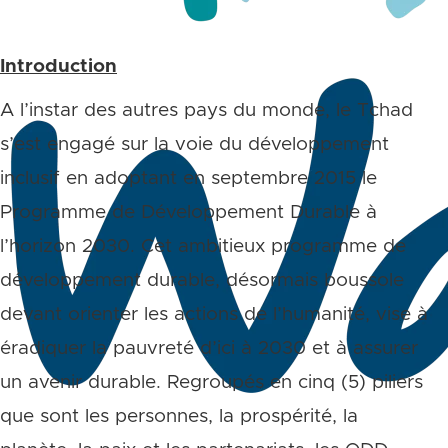
Introduction
A l’instar des autres pays du monde, le Tchad
s’est engagé sur la voie du développement
inclusif en adoptant en septembre 2015 le
Programme de Développement Durable à
l’horizon 2030. Cet ambitieux programme de
développement durable, désormais boussole
devant orienter les actions de l’humanité, vise à
éradiquer la pauvreté d’ici à 2030 et à assurer
un avenir durable. Regroupés en cinq (5) piliers
que sont les personnes, la prospérité, la