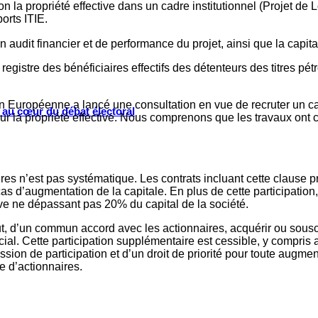
a propriété effective dans un cadre institutionnel (Projet de Loi
ports ITIE.
 audit financier et de performance du projet, ainsi que la capit
n registre des bénéficiaires effectifs des détenteurs des titres pé
n Européenne a lancé une consultation en vue de recruter un c
s au cœur du débat électoral
 sur la propriété effective. Nous comprenons que les travaux on
res n’est pas systématique. Les contrats incluant cette clause p
 cas d’augmentation de la capitale. En plus de cette participatio
tive ne dépassant pas 20% du capital de la société.
eut, d’un commun accord avec les actionnaires, acquérir ou sousc
al. Cette participation supplémentaire est cessible, y compris au
ession de participation et d’un droit de priorité pour toute augme
e d’actionnaires.