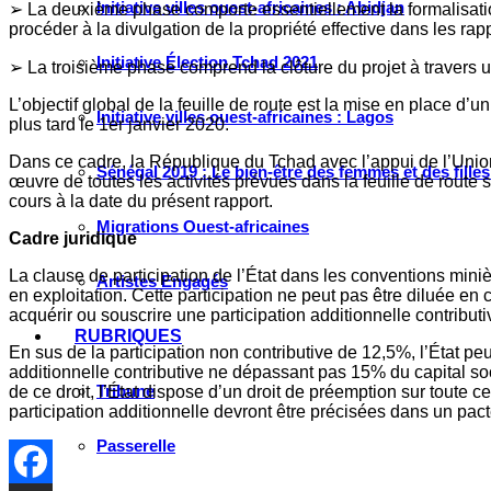
Initiative villes ouest-africaines : Abidjan
➢
La deuxième phase comporte essentiellement la formalisation l
procéder à la divulgation de la propriété effective dans les rap
Initiative Élection Tchad 2021
➢
La troisième phase comprend la clôture du projet à travers un
L’objectif global de la feuille de route est la mise en place d’u
Initiative villes ouest-africaines : Lagos
plus tard le 1er janvier 2020.
Dans ce cadre, la République du Tchad avec l’appui de l’Unio
Sénégal 2019 : Le bien-être des femmes et des fille
œuvre de toutes les activités prévues dans la feuille de route
cours à la date du présent rapport.
Migrations Ouest-africaines
Cadre juridique
La clause de participation de l’État dans les conventions miniè
Artistes Engagés
en exploitation. Cette participation ne peut pas être diluée en
acquérir ou souscrire une participation additionnelle contribu
RUBRIQUES
En sus de la participation non contributive de 12,5%, l’État p
additionnelle contributive ne dépassant pas 15% du capital soci
Tribune
de ce droit, l’État dispose d’un droit de préemption sur toute c
participation additionnelle devront être précisées dans un pact
Passerelle