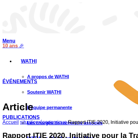
Menu
10 ans
🎉
WATHI
A propos de WATHI
ÉVÉNEMENTS
Soutenir WATHI
Article
L’équipe permanente
PUBLICATIONS
Accueil
situation économique
Rapport ITIE 2020, Initiative p
Les chargés de recherche associés
Rapport ITIE 2020, Initiative pour la 