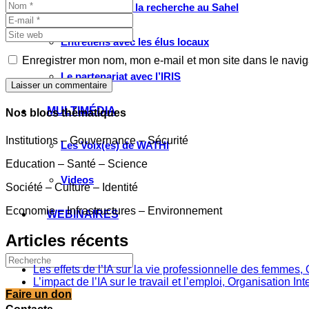
Valorisation de la recherche au Sahel
Entretiens avec les élus locaux
Enregistrer mon nom, mon e-mail et mon site dans le navi
Le partenariat avec l’IRIS
Laisser un commentaire
MULTIMÉDIA
Nos blocs thématiques
Institutions – Gouvernance – Sécurité
Les Voix(es) de WATHI
Education – Santé – Science
Videos
Société – Culture – Identité
Economie – Infrastructures – Environnement
WEBINAIRES
Articles récents
Les effets de l’IA sur la vie professionnelle des femme
L’impact de l’IA sur le travail et l’emploi, Organisation In
Faire un don