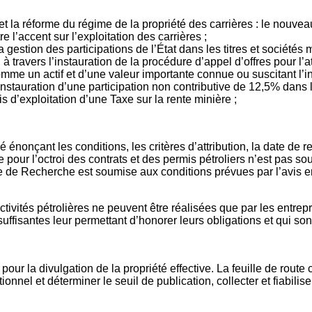
t la réforme du régime de la propriété des carrières : le nouv
 l’accent sur l’exploitation des carrières ;
gestion des participations de l’État dans les titres et sociétés m
travers l’instauration de la procédure d’appel d’offres pour l’att
me un actif et d’une valeur importante connue ou suscitant l’i
’instauration d’une participation non contributive de 12,5% dans 
is d’exploitation d’une Taxe sur la rente minière ;
énonçant les conditions, les critères d’attribution, la date de rem
e pour l’octroi des contrats et des permis pétroliers n’est pas 
e Recherche est soumise aux conditions prévues par l’avis en q
 activités pétrolières ne peuvent être réalisées que par les entre
 suffisantes leur permettant d’honorer leurs obligations et qui s
ur la divulgation de la propriété effective. La feuille de rout
nnel et déterminer le seuil de publication, collecter et fiabilis