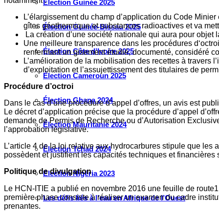
notamment :
Élection Guinée 2025
L’élargissement du champ d’application du Code Minier e
gîtes géothermique et substances radioactives et va mettre
Élection Guinée-Bissau 2025
La création d’une société nationale qui aura pour objet la 
Une meilleure transparence dans les procédures d‘octroi à 
Élection Côte d’Ivoire 2025
renfermant un gisement étudié, documenté, considéré com
L’amélioration de la mobilisation des recettes à travers l
d’exploitation et l’assujettissement des titulaires de perm
Élection Cameroun 2025
Procédure d’octroi
Élection Ghana 2024
Dans le cas d’une procédure d’appel d’offres, un avis est publié 
Le décret d’application précise que la procédure d’appel d’offr
demande de Permis de Recherche ou d’Autorisation Exclusive d
Élection Mauritanie 2024
l’approbation législative.
L’article 4 de la loi relative aux hydrocarbures stipule que les
Élection Tchad 2024
possèdent et justifient les capacités techniques et financières
Politique de divulgation
Election Nigéria 2023
Le HCN-ITIE a publié en novembre 2016 une feuille de route1 po
première phase consiste à réaliser un examen du cadre institutio
Les défis liés à l’eau en Afrique de l’Ouest
prenantes.