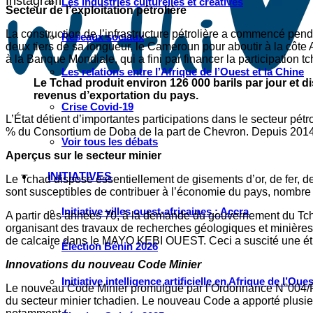
Instagram
Les industries culturelles et créatives
Secteur de l’exploitation pétrolière
La construction de l’infrastructure pétrolière a commencé penda
Réseaux sociaux
deux tiers de sa longueur, le Cameroun pour aboutir à la côte A
à la Banque Mondiale, qui a fini par financer la participatio
Les relations entre l’Afrique de l’Ouest et la Chine
Le Tchad produit environ 126 000 barils par jour et di
revenus d’exportation du pays.
Crise Covid-19
L’État détient d’importantes participations dans le secteur pét
% du Consortium de Doba de la part de Chevron. Depuis 2014,
Voir tous les débats
Aperçus sur le secteur minier
INITIATIVES
Le Tchad dispose essentiellement de gisements d’or, de fer, de b
sont susceptibles de contribuer à l’économie du pays, nombre 
Initiative villes ouest-africaines : Accra
A partir des années 70, à la demande du gouvernement du Tc
organisant des travaux de recherches géologiques et minières.
de calcaire dans le MAYO KEBI OUEST. Ceci a suscité une étude
Élection Bénin 2026
Innovations du nouveau Code Minier
Initiative intelligence artificielle en Afrique de l’Oues
Le nouveau Code Minier promulgué par l’Ordonnance N°004/PR
du secteur minier tchadien. Le nouveau Code a apporté plusieur