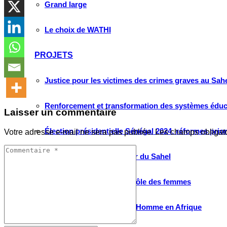
Grand large
Le choix de WATHI
PROJETS
Justice pour les victimes des crimes graves au Sahel
Renforcement et transformation des systèmes éduca
Laisser un commentaire
Élection présidentielle Sénégal 2024, réformes prio
Votre adresse e-mail ne sera pas publiée.
Les champs obligat
Conversations sur l’avenir du Sahel
Débats citoyens place et rôle des femmes
Protection des droits de l’Homme en Afrique