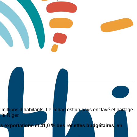
 millions d’habitants. Le Tchad est un pays enclavé et partage
 le Niger.
 exportations et 41,0 % des recettes budgétaires, en