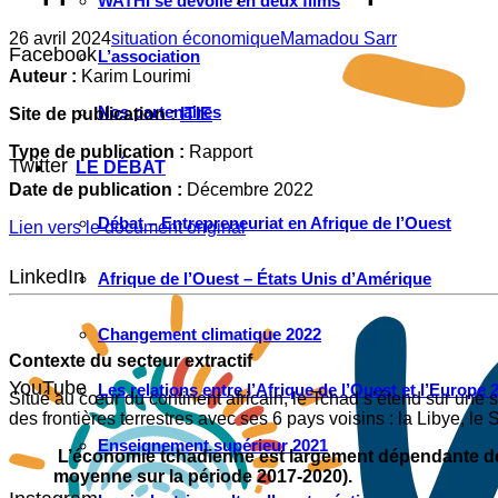
WATHI se dévoile en deux films
26 avril 2024
situation économique
Mamadou Sarr
Facebook
L’association
Auteur :
Karim Lourimi
Nos partenaires
Site de publication :
ITIE
Type de publication :
Rapport
Twitter
LE DÉBAT
Date de publication :
Décembre 2022
Débat – Entrepreneuriat en Afrique de l’Ouest
Lien vers le document original
LinkedIn
Afrique de l’Ouest – États Unis d’Amérique
Changement climatique 2022
Contexte du secteur extractif
YouTube
Les relations entre l’Afrique de l’Ouest et l’Europe 
Situé au cœur du continent africain, le Tchad s’étend sur une
des frontières terrestres avec ses 6 pays voisins : la Libye, le
Enseignement supérieur 2021
L’économie tchadienne est largement dépendante de l
moyenne sur la période 2017-2020).