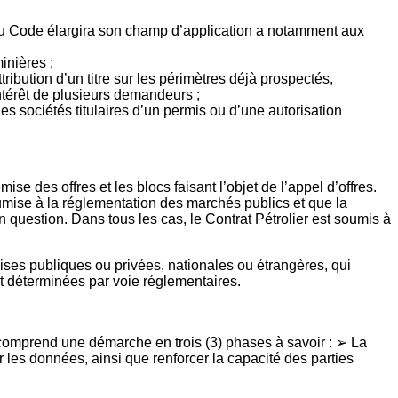
eau Code élargira son champ d’application a notamment aux
inières ;
ribution d’un titre sur les périmètres déjà prospectés,
ntérêt de plusieurs demandeurs ;
les sociétés titulaires d’un permis ou d’une autorisation
ise des offres et les blocs faisant l’objet de l’appel d’offres.
soumise à la réglementation des marchés publics et que la
uestion. Dans tous les cas, le Contrat Pétrolier est soumis à
prises publiques ou privées, nationales ou étrangères, qui
ont déterminées par voie réglementaires.
e comprend une démarche en trois (3) phases à savoir :
➢
La
er les données, ainsi que renforcer la capacité des parties