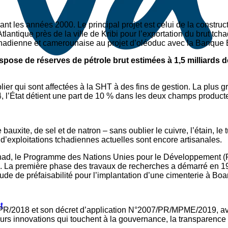
nt les années 2000. Le principal projet est celui de la construc
tlantique près de la ville de Kribi pour l’exportation du brut tc
n tchadienne et camerounaise au projet d’oléoduc avec la Banqu
spose de réserves de pétrole brut estimées à 1,5 milliards d
rolier qui sont affectées à la SHT à des fins de gestion. La plus
 l’État détient une part de 10 % dans les deux champs produc
auxite, de sel et de natron – sans oublier le cuivre, l’étain, le 
d’exploitations tchadiennes actuelles sont encore artisanales.
had, le Programme des Nations Unies pour le Développement (P
 La première phase des travaux de recherches a démarré en 1972
 de préfaisabilité pour l’implantation d’une cimenterie à Boar
t
/2018 et son décret d’application N°2007/PR/MPME/2019, avait
s innovations qui touchent à la gouvernance, la transparence et