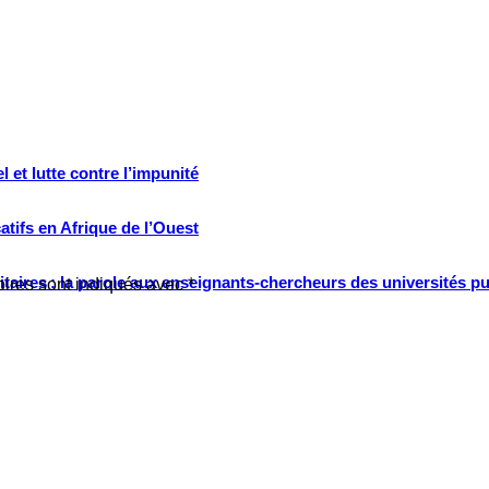
 et lutte contre l’impunité
tifs en Afrique de l’Ouest
ritaires : la parole aux enseignants-chercheurs des universités p
oires sont indiqués avec
*