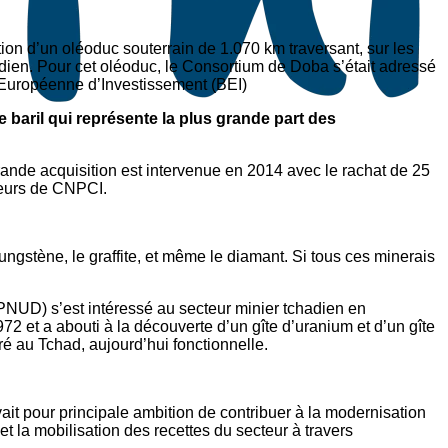
tion d’un oléoduc souterrain de 1.070 km traversant, sur les
hadien. Pour cet oléoduc, le Consortium de Doba s’était adressé
e Européenne d’Investissement (BEI)
e baril qui représente la plus grande part des
 grande acquisition est intervenue en 2014 avec le rachat de 25
teurs de CNPCI
.
tungstène, le graffite, et même le diamant. Si tous ces minerais
NUD) s’est intéressé au secteur minier tchadien en
 et a abouti à la découverte d’un gîte d’uranium et d’un gîte
é au Tchad, aujourd’hui fonctionnelle.
 pour principale ambition de contribuer à la modernisation
 la mobilisation des recettes du secteur à travers