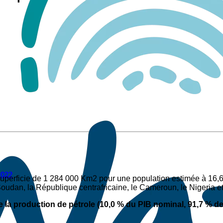
2022
 superficie de 1 284 000 Km2 pour une population estimée à 16,6
 Soudan, la République centrafricaine, le Cameroun, le Nigeria et
a production de pétrole (10,0 % du PIB nominal, 91,7 % des