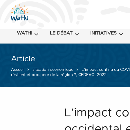
WATHI
LE DÉBAT
INITIATIVES
Article
Accueil
situation économique
L’impact continu du COVID
résilient et prospère de la région ?, CEDEAO, 2022
L’impact co
occidental 