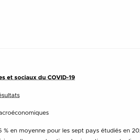
s et sociaux du COVID-19
sultats
macroéconomiques
,6 % en moyenn
e pour les sept pays étudiés en 20