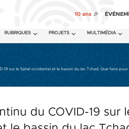
10 ans
🎉
ÉVÉNEM
RUBRIQUES
PROJETS
MULTIMÉDIA
-19 sur le Sahel occidental et le bassin du lac Tchad. Que faire pour 
ntinu du COVID-19 sur l
et le bassin du lac Tcha