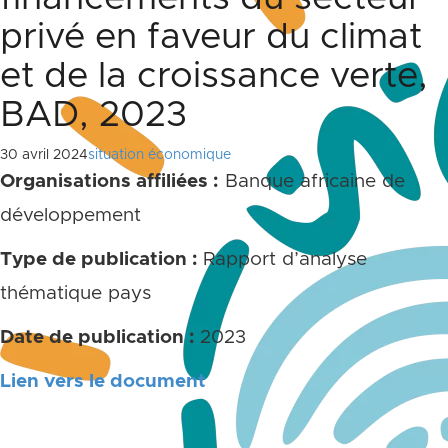
privé en faveur du climat
et de la croissance verte,
BAD, 2023
30 avril 2024
situation économique
Organisations affiliées :
Banque africaine de
développement
Type de publication :
Rapport d’analyse
thématique pays
Date de publication :
2023
Lien vers le document