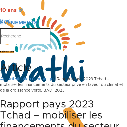
10 ans
🎉
Menu
ÉVÉNEMENTS
PUBLICATIONS
Faire un don
Article
Accueil
situation économique
Rapport pays 2023 Tchad –
mobiliser les financements du secteur privé en faveur du climat et
de la croissance verte, BAD, 2023
Rapport pays 2023
Tchad – mobiliser les
financements du secteur