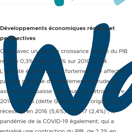
Développements économiques récents et
perspectives
C’ est avec un taux de croissance moyen du PIB
réel de 0,3% contre 7,3% sur 2010- 2014.
L’activité économique a fortement été affectée
par une politique d’endettement imprudente
associée à la baisse des cours du pétrole entre
2014 et 2016 (dette Glencore), à l’origine de la
récession en 2016 (5,6%) et 2017 (2,4%) ; la
pandémie de la COVID-19 également, qui a
entraîné une contraction du PIB, de 2,2% en