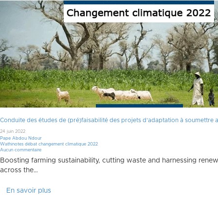
Conduite des études de (pré)faisabilité des projets d’adaptation à soumettr
24 juin 2022
Pape Abdou Ndour
Wathinotes débat changement climatique 2022
Aucun commentaire
Boosting farming sustainability, cutting waste and harnessing renew
across the…
En savoir plus