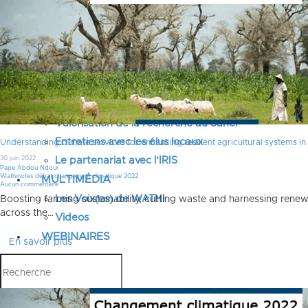
Justice pour les victimes des crimes graves au Sahel
Renforcement et transformation des systèmes éduca
Élection présidentielle Sénégal 2024, réformes prior
Conversations sur l’avenir du Sahel
Débats citoyens place et rôle des femmes
Protection des droits de l’Homme en Afrique
Valorisation de la recherche au Sahel
Entretiens avec les élus locaux
Understanding climate services for enhancing resilient agricultural systems i
30 juin 2022
Le partenariat avec l’IRIS
Pape Abdou Ndour
Wathinotes débat changement climatique 2022
MULTIMÉDIA
Aucun commentaire
Les Voix(es) de WATHI
Boosting farming sustainability, cutting waste and harnessing renew
across the…
Videos
WEBINAIRES
En savoir plus