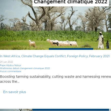
In West Africa, Climate Change Equals Conflict, Foreign Policy, February 2021
24 juin 2022
Pape Abdou Ndour
Wathinotes débat changement climatique 2022
Aucun commentaire
Boosting farming sustainability, cutting waste and harnessing renew
across the…
En savoir plus