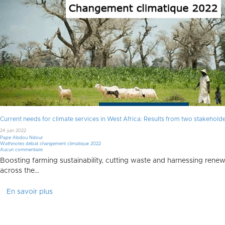
Current needs for climate services in West Africa: Results from two stakehold
24 juin 2022
Pape Abdou Ndour
Wathinotes débat changement climatique 2022
Aucun commentaire
Boosting farming sustainability, cutting waste and harnessing renew
across the…
En savoir plus