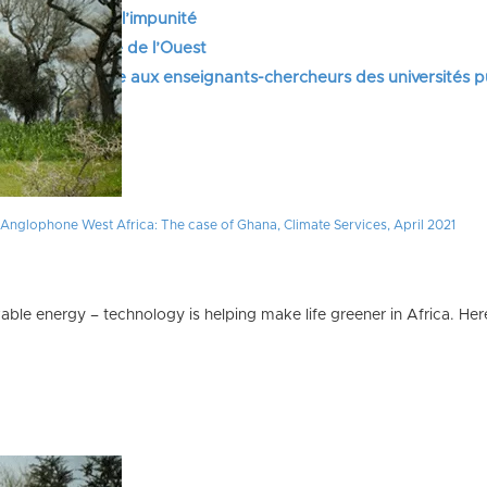
 et lutte contre l’impunité
tifs en Afrique de l’Ouest
itaires : la parole aux enseignants-chercheurs des universités 
n Anglophone West Africa: The case of Ghana, Climate Services, April 2021
able energy – technology is helping make life greener in Africa. Her