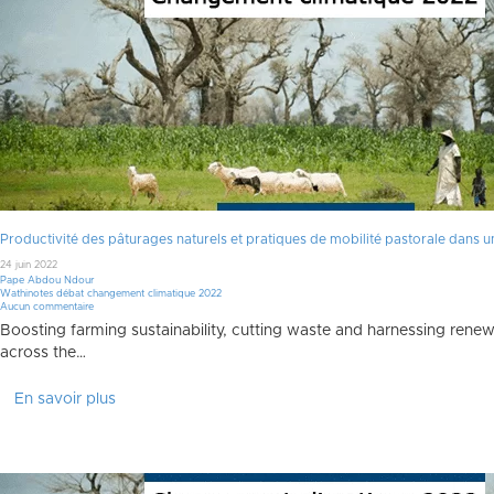
Faire un don
Productivité des pâturages naturels et pratiques de mobilité pastorale dans
24 juin 2022
Pape Abdou Ndour
Wathinotes débat changement climatique 2022
Aucun commentaire
Boosting farming sustainability, cutting waste and harnessing renew
across the…
En savoir plus