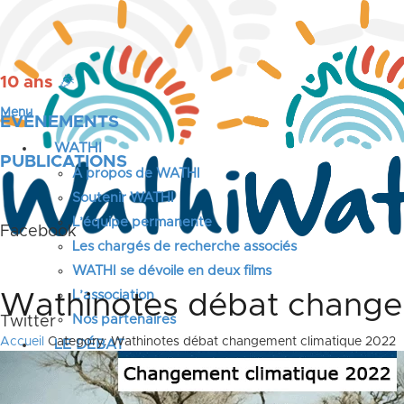
10 ans
🎉
Menu
ÉVÉNEMENTS
WATHI
PUBLICATIONS
A propos de WATHI
Soutenir WATHI
L’équipe permanente
Facebook
Les chargés de recherche associés
WATHI se dévoile en deux films
L’association
Wathinotes débat change
Nos partenaires
Twitter
Accueil
Category: Wathinotes débat changement climatique 2022
LE DÉBAT
Débat – Entrepreneuriat en Afrique de l’Ouest
Afrique de l’Ouest – États Unis d’Amérique