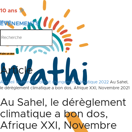
10 ans
🎉
Menu
ÉVÉNEMENTS
PUBLICATIONS
Faire un don
Article
Accueil
Wathinotes débat changement climatique 2022
Au Sahel,
le dérèglement climatique a bon dos, Afrique XXI, Novembre 2021
Au Sahel, le dérèglement
climatique a bon dos,
Afrique XXI, Novembre