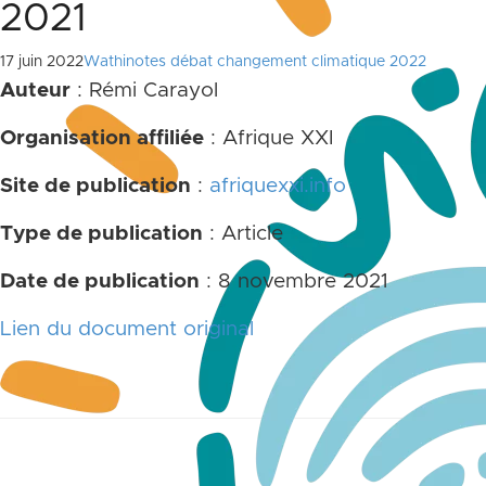
2021
17 juin 2022
Wathinotes débat changement climatique 2022
Auteur
: Rémi Carayol
Organisation affiliée
: Afrique XXI
Site de publication
:
afriquexxi.info
Type de publication
: Article
Date de publication
: 8 novembre 2021
Lien du document original