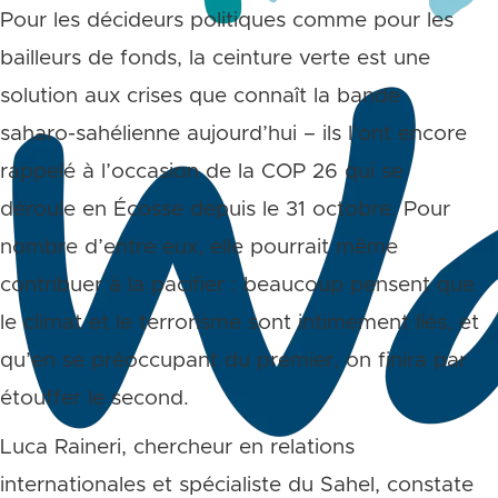
Pour les décideurs politiques comme pour les
bailleurs de fonds, la ceinture verte est une
solution aux crises que connaît la bande
saharo-sahélienne aujourd’hui – ils l’ont encore
rappelé à l’occasion de la COP 26 qui se
déroule en Écosse depuis le 31 octobre. Pour
nombre d’entre eux, elle pourrait même
contribuer à la pacifier : beaucoup pensent que
le climat et le terrorisme sont intimement liés, et
qu’en se préoccupant du premier, on finira par
étouffer le second.
Luca Raineri, chercheur en relations
internationales et spécialiste du Sahel, constate