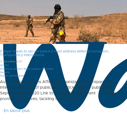
If Niger hopes to secure peace it must address defense corruption,
Transparency International
17 décembre 2020
WATHI
Wathinote élection Niger situation sécuritaire
Securite
Aucun commentaire
Author: Flora Stevens Affiliated organization: Transparency
International Type of publication: Article Date of publication:
September 1st, 2020 Link to the original document Despite
promising initiatives, tackling corruption in…
En savoir plus