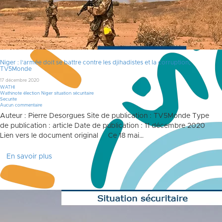
Niger : l’armée doit se battre contre les djihadistes et la corruption,
TV5Monde
17 décembre 2020
WATHI
Wathinote élection Niger situation sécuritaire
Securite
Aucun commentaire
Auteur : Pierre Desorgues Site de publication : TV5Monde Type
de publication : article Date de publication : 11 décembre 2020
Lien vers le document original Ce 18 mai…
En savoir plus