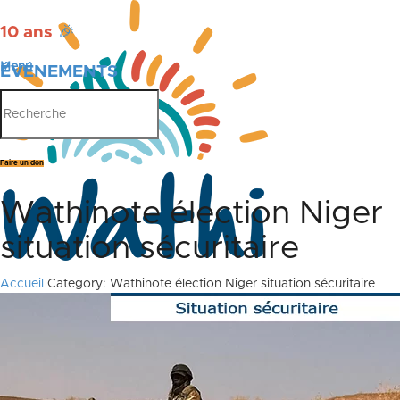
10 ans
🎉
Menu
ÉVÉNEMENTS
PUBLICATIONS
Faire un don
Wathinote élection Niger
situation sécuritaire
Accueil
Category: Wathinote élection Niger situation sécuritaire