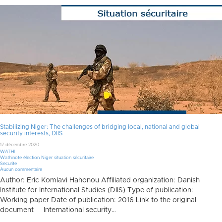
Stabilizing Niger: The challenges of bridging local, national and global
security interests, DIIS
17 décembre 2020
WATHI
Wathinote élection Niger situation sécuritaire
Securite
Aucun commentaire
Author: Eric Komlavi Hahonou Affiliated organization: Danish
Institute for International Studies (DIIS) Type of publication:
Working paper Date of publication: 2016 Link to the original
document International security…