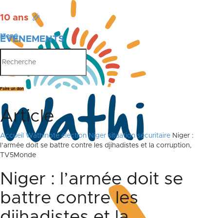
10 ans
🎉
Menu
ÉVÉNEMENTS
PUBLICATIONS
Faire un don
Article
Accueil
Wathinote élection Niger situation sécuritaire
Niger :
l’armée doit se battre contre les djihadistes et la corruption,
TV5Monde
Niger : l’armée doit se
battre contre les
djihadistes et la