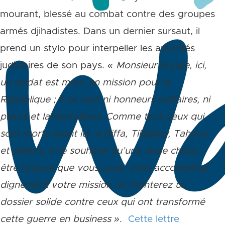
mourant, blessé au combat contre des groupes
armés djihadistes. Dans un dernier sursaut, il
prend un stylo pour interpeller les autorités
judiciaires de son pays.
« Monsieur le juge, ici,
un soldat est mort, en mission pour la
République ; il ne veut ni honneurs militaires, ni
pleurs et lamentations. Comme tous ceux qui
sont morts avant lui, à Diffa, Tillabéry, Tahoua
et ailleurs, il ne souhaite qu’une seule chose :
être rassuré que vous aussi, vous accomplirez
dignement votre mission, et monterez un
dossier solide contre ceux qui ont transformé
cette guerre en business »
.
Cette lettre