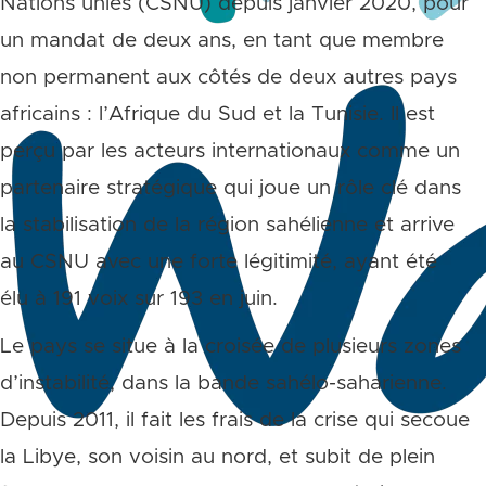
Nations unies (CSNU) depuis janvier 2020, pour
un mandat de deux ans, en tant que membre
non permanent aux côtés de deux autres pays
africains : l’Afrique du Sud et la Tunisie. Il est
perçu par les acteurs internationaux comme un
partenaire stratégique qui joue un rôle clé dans
la stabilisation de la région sahélienne et arrive
au CSNU avec une forte légitimité, ayant été
élu à 191 voix sur 193 en juin.
Le pays se situe à la croisée de plusieurs zones
d’instabilité, dans la bande sahélo-saharienne.
Depuis 2011, il fait les frais de la crise qui secoue
la Libye, son voisin au nord, et subit de plein