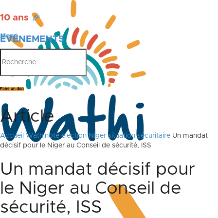
10 ans
🎉
Menu
ÉVÉNEMENTS
PUBLICATIONS
Faire un don
Article
Accueil
Wathinote élection Niger situation sécuritaire
Un mandat
décisif pour le Niger au Conseil de sécurité, ISS
Un mandat décisif pour
le Niger au Conseil de
sécurité, ISS