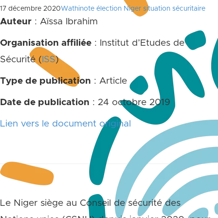
17 décembre 2020
Wathinote élection Niger situation sécuritaire
Auteur
: Aïssa Ibrahim
Organisation affiliée
: Institut d’Etudes de
Sécurité (
ISS
)
Type de publication
: Article
Date de publication
: 24 octobre 2019
Lien vers le document original
Le Niger siège au Conseil de sécurité des