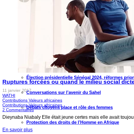
Grand large
Le choix de WATHI
PROJETS
Justice pour les victimes des crimes graves au Sahel
Renforcement et transformation des systèmes éduca
Élection présidentielle Sénégal 2024, réformes prio
Ruptures forcées ou quand le milieu social dict
11 janvier 2017
Conversations sur l’avenir du Sahel
WATHI
Contributions Valeurs africaines
Contributions Valeurs africaines
Débats citoyens place et rôle des femmes
2
Commentaires
Dieynaba Niabaly Elle était jeune certes mais elle avait touj
Protection des droits de l’Homme en Afrique
En savoir plus