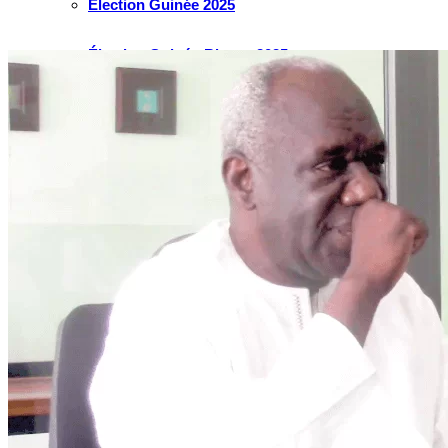
Élection Guinée 2025
Élection Guinée-Bissau 2025
Élection Côte d’Ivoire 2025
Élection Cameroun 2025
Élection Ghana 2024
Élection Mauritanie 2024
Élection Tchad 2024
Election Nigéria 2023
Les défis liés à l’eau en Afrique de l’Ouest