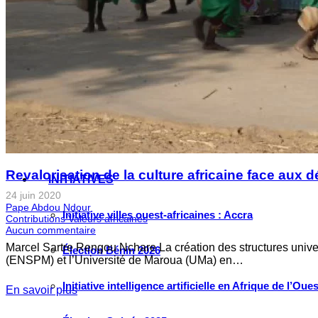
Instagram
Les industries culturelles et créatives
Réseaux sociaux
Les relations entre l’Afrique de l’Ouest et la Chine
Crise Covid-19
Voir tous les débats
Revalorisation de la culture africaine face au
INITIATIVES
24 juin 2020
Pape Abdou Ndour
Initiative villes ouest-africaines : Accra
Contributions Valeurs africaines
Aucun commentaire
Marcel Sartre Rengou Nchare La création des structures unive
Élection Bénin 2026
(ENSPM) et l’Université de Maroua (UMa) en…
Initiative intelligence artificielle en Afrique de l’Oues
En savoir plus