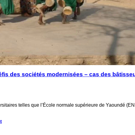
x défis des sociétés modernisées – cas des bâtis
rsitaires telles que l’École normale supérieure de Yaoundé (EN
t