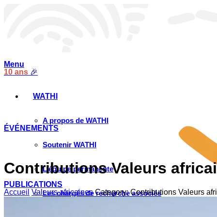
Menu
10 ans
🎉
WATHI
A propos de WATHI
ÉVÉNEMENTS
Soutenir WATHI
Contributions Valeurs africa
L’équipe permanente
PUBLICATIONS
Accueil
Valeurs africaines
Category: Contributions Valeurs afr
Les chargés de recherche associés