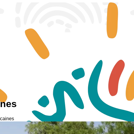
ines
icaines