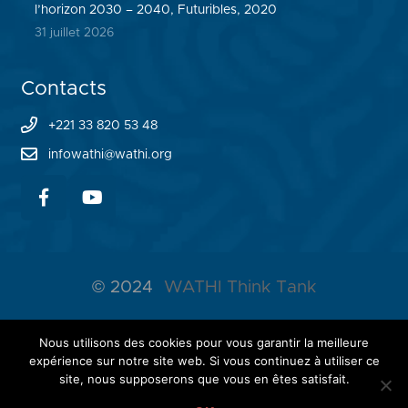
l’horizon 2030 – 2040, Futuribles, 2020
31 juillet 2026
Contacts
+221 33 820 53 48
infowathi@wathi.org
© 2024
WATHI Think Tank
ABOUT WATHI
Nous utilisons des cookies pour vous garantir la meilleure
expérience sur notre site web. Si vous continuez à utiliser ce
THE LAB
site, nous supposerons que vous en êtes satisfait.