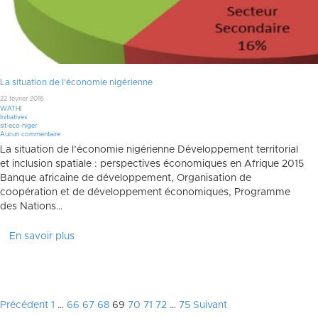
La situation de l’économie nigérienne
22 février 2016
WATHI
Initiatives
sit-eco-niger
Aucun commentaire
La situation de l’économie nigérienne Développement territorial
et inclusion spatiale : perspectives économiques en Afrique 2015
Banque africaine de développement, Organisation de
coopération et de développement économiques, Programme
des Nations…
En savoir plus
Pagination
Précédent
1
…
66
67
68
69
70
71
72
…
75
Suivant