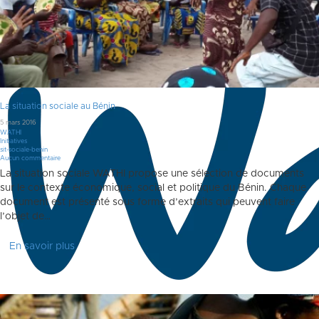
La situation sociale au Bénin
5 mars 2016
WATHI
Initiatives
sit-sociale-benin
Aucun commentaire
La situation sociale WATHI propose une sélection de documents
sur le contexte économique, social et politique du Bénin. Chaque
document est présenté sous forme d’extraits qui peuvent faire
l’objet de…
En savoir plus