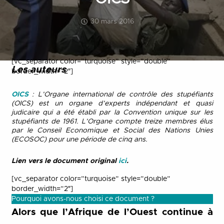
30 mars 2016
[vc_separator color=”turquoise” style=”double”
Les auteurs
border_width=”2″]
OICS
:
L’Organe international de contrôle des stupéfiants
(OICS) est un organe d’experts indépendant et quasi
judicaire qui a été établi par la Convention unique sur les
stupéfiants de 1961. L’Organe compte treize membres élus
par le Conseil Economique et Social des Nations Unies
(ECOSOC) pour une période de cinq ans.
Lien vers le document original
ici
.
[vc_separator color=”turquoise” style=”double”
border_width=”2″]
Pourquoi avons-nous choisi ce document ?
Alors que l’Afrique de l’Ouest continue à