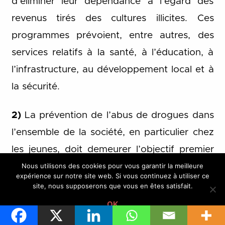
d’éliminer leur dépendance à l’égard des
revenus tirés des cultures illicites. Ces
programmes prévoient, entre autres, des
services relatifs à la santé, à l’éducation, à
l’infrastructure, au développement local et à
la sécurité.
2)
La prévention de l’abus de drogues dans
l’ensemble de la société, en particulier chez
les jeunes, doit demeurer l’objectif premier
de l’action des pouvoirs publics. Cette
Nous utilisons des cookies pour vous garantir la meilleure
expérience sur notre site web. Si vous continuez à utiliser ce
action ne se limite pas aux politiques
site, nous supposerons que vous en êtes satisfait.
centrées sur les drogues: tout élément
OK
renforçant la cohésion sociale et la capacité