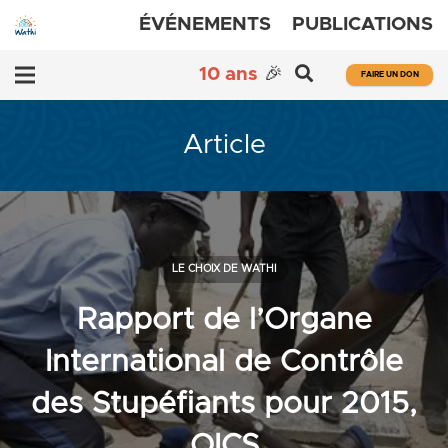
ÉVÉNEMENTS
PUBLICATIONS
10 ans
🎉
FAIRE UN DON
Article
LE CHOIX DE WATHI
Rapport de l’Organe
International de Contrôle
des Stupéfiants pour 2015,
OICS