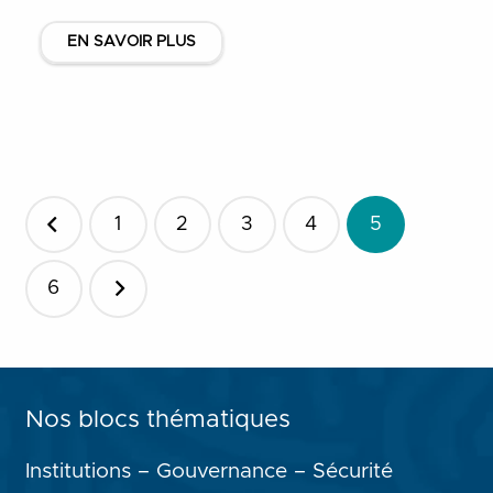
EN SAVOIR PLUS
Pagination
1
2
3
4
5
des
publications
6
Nos blocs thématiques
Institutions – Gouvernance – Sécurité