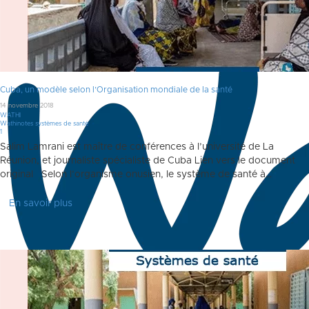
Cuba, un modèle selon l’Organisation mondiale de la santé
14 novembre 2018
WATHI
Wathinotes systèmes de santé
Commentaire
1
Salim Lamrani est maître de conférences à l’université de La
Réunion, et journaliste spécialiste de Cuba Lien vers le document
original Selon l’organisme onusien, le système de santé à…
En savoir plus