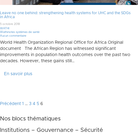
Leave no one behind: strengthening health systems for UHC and the SDGs
in Africa
5 octobre 2018
WATHI
Wathinotes systèmes de santé
Aucun commentaire
World Health Organization Regional Offi­ce for Africa Original
document The African Region has witnessed signi­ficant
improvements in population health outcomes over the past two
decades. However, these gains still…
En savoir plus
Pagination
Précédent
1
…
3
4
5
6
des
Nos blocs thématiques
publications
Institutions – Gouvernance – Sécurité