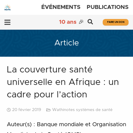
ÉVÉNEMENTS
PUBLICATIONS
10 ans
🎉
FAIRE UN DON
Article
La couverture santé
universelle en Afrique : un
cadre pour l’action
20 février 2019
Wathinotes systèmes de santé
Auteur(s) : Banque mondiale et Organisation