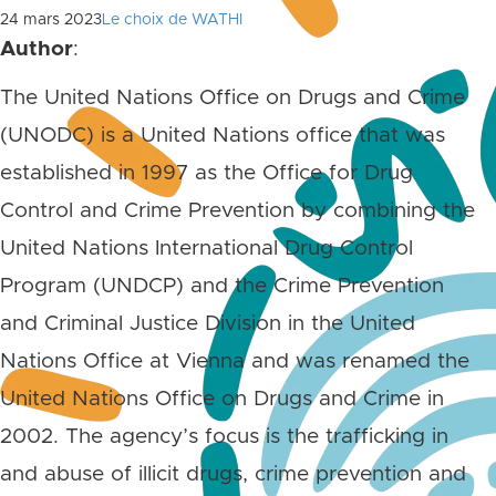
24 mars 2023
Le choix de WATHI
Author
:
The United Nations Office on Drugs and Crime
(UNODC) is a United Nations office that was
established in 1997 as the Office for Drug
Control and Crime Prevention by combining the
United Nations International Drug Control
Program (UNDCP) and the Crime Prevention
and Criminal Justice Division in the United
Nations Office at Vienna and was renamed the
United Nations Office on Drugs and Crime in
2002. The agency’s focus is the trafficking in
and abuse of illicit drugs, crime prevention and