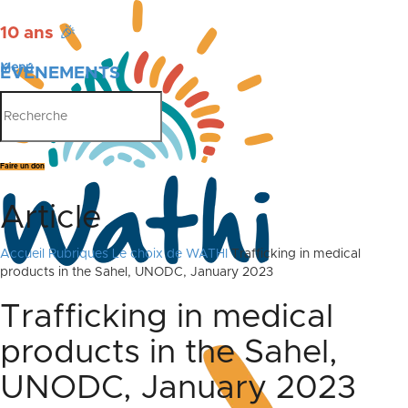
10 ans
🎉
Menu
ÉVÉNEMENTS
PUBLICATIONS
Faire un don
Article
Accueil
Rubriques
Le choix de WATHI
Trafficking in medical
products in the Sahel, UNODC, January 2023
Trafficking in medical
products in the Sahel,
UNODC, January 2023