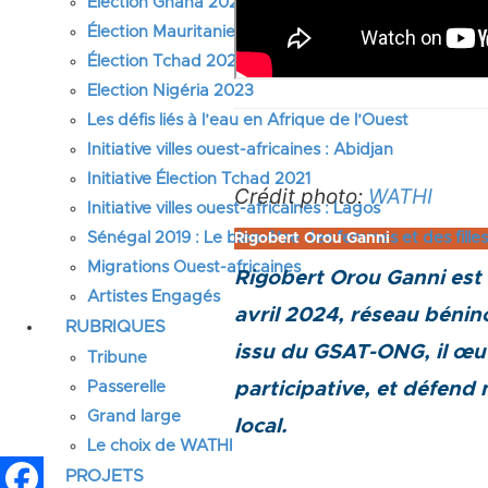
Élection Ghana 2024
Élection Mauritanie 2024
Élection Tchad 2024
Election Nigéria 2023
Les défis liés à l’eau en Afrique de l’Ouest
Initiative villes ouest-africaines : Abidjan
Initiative Élection Tchad 2021
Crédit photo:
WATHI
Initiative villes ouest-africaines : Lagos
Sénégal 2019 : Le bien-être des femmes et des fille
Rigobert Orou Ganni
Migrations Ouest-africaines
Rigobert Orou Ganni est 
Artistes Engagés
avril 2024, réseau bénino
RUBRIQUES
issu du GSAT-ONG, il œu
Tribune
Passerelle
participative, et défend
Grand large
local.
Le choix de WATHI
PROJETS