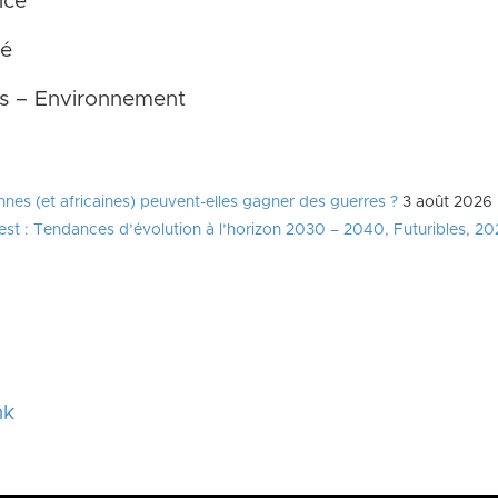
nce
té
es – Environnement
es (et africaines) peuvent-elles gagner des guerres ?
3 août 2026
est : Tendances d’évolution à l’horizon 2030 – 2040, Futuribles, 2
nk