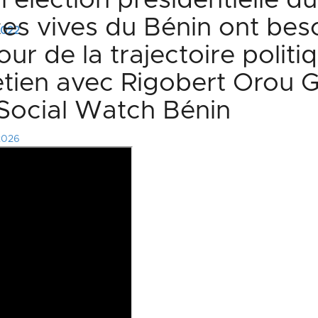
l’élection présidentielle du 
ces vives du Bénin ont bes
 2022
ur de la trajectoire politi
tien avec Rigobert Orou G
 Social Watch Bénin
2026
t