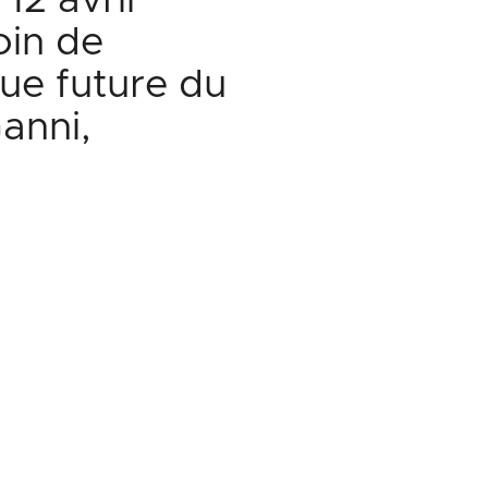
12 avril
oin de
que future du
anni,