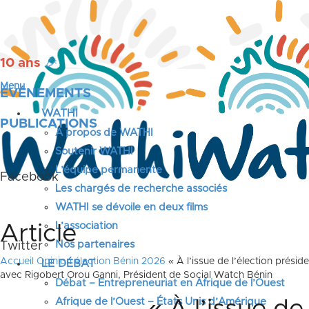
10 ans
🎉
Menu
ÉVÉNEMENTS
WATHI
PUBLICATIONS
A propos de WATHI
Soutenir WATHI
L’équipe permanente
Facebook
Les chargés de recherche associés
WATHI se dévoile en deux films
L’association
Article
Nos partenaires
Twitter
Accueil
Opinion élection Bénin 2026
« À l’issue de l’élection présid
LE DÉBAT
avec Rigobert Orou Ganni, Président de Social Watch Bénin
Débat – Entrepreneuriat en Afrique de l’Ouest
Afrique de l’Ouest – États Unis d’Amérique