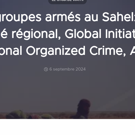
LE CHOIX DE WATHI
groupes armés au Sahel
 régional, Global Initia
onal Organized Crime,
6 septembre 2024