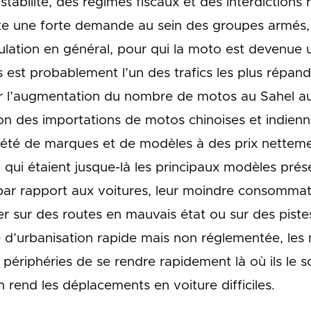
tabilité, des régimes fiscaux et des interdictions 
xiste une forte demande au sein des groupes armés
lation en général, pour qui la moto est devenue 
s est probablement l’un des trafics les plus répan
r l’augmentation du nombre de motos au Sahel au
n des importations de motos chinoises et indienn
été de marques et de modèles à des prix nette
qui étaient jusque-là les principaux modèles prés
 par rapport aux voitures, leur moindre consommati
ler sur des routes en mauvais état ou sur des piste
 d’urbanisation rapide mais non réglementée, les
ériphéries de se rendre rapidement là où ils le
on rend les déplacements en voiture difficiles.