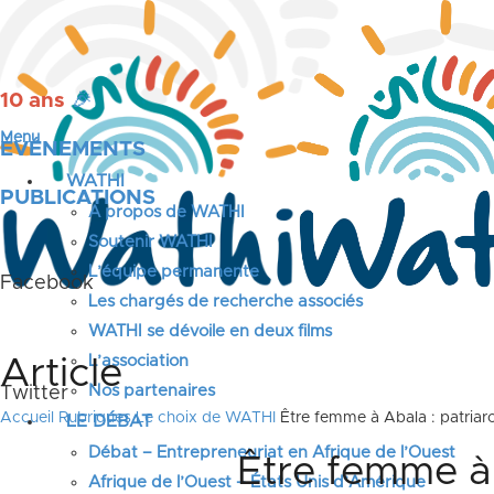
10 ans
🎉
Menu
ÉVÉNEMENTS
WATHI
PUBLICATIONS
A propos de WATHI
Soutenir WATHI
L’équipe permanente
Facebook
Les chargés de recherche associés
WATHI se dévoile en deux films
L’association
Article
Nos partenaires
Twitter
Accueil
Rubriques
Le choix de WATHI
Être femme à Abala : patriarc
LE DÉBAT
Débat – Entrepreneuriat en Afrique de l’Ouest
Être femme à 
Afrique de l’Ouest – États Unis d’Amérique