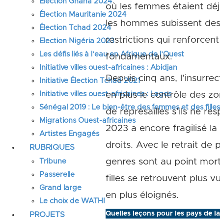
Élection Ghana 2024
où les femmes étaient déj
Élection Mauritanie 2024
les hommes subissent des 
Élection Tchad 2024
restrictions qui renforcen
Election Nigéria 2023
Les défis liés à l’eau en Afrique de l’Ouest
fondamentaux.
Initiative villes ouest-africaines : Abidjan
Depuis cinq ans, l’insurrec
Initiative Élection Tchad 2021
Initiative villes ouest-africaines : Lagos
en plus le contrôle des z
Sénégal 2019 : Le bien-être des femmes et des fille
de représailles s’ils ne re
Migrations Ouest-africaines
2023 a encore fragilisé la
Artistes Engagés
droits. Avec le retrait de
RUBRIQUES
genres sont au point mort.
Tribune
Passerelle
filles se retrouvent plus 
Grand large
en plus éloignés.
Le choix de WATHI
Quelles leçons pour les pays de l
PROJETS