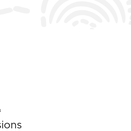
4
sions