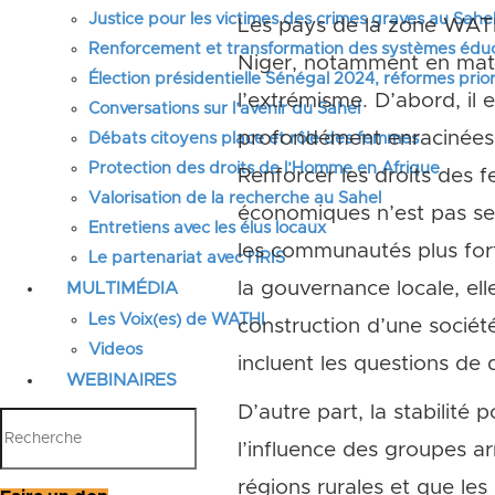
Justice pour les victimes des crimes graves au Sahel
Les pays de la zone WATHI
Renforcement et transformation des systèmes éduca
Niger, notamment en matiè
Élection présidentielle Sénégal 2024, réformes prior
l’extrémisme. D’abord, il
Conversations sur l’avenir du Sahel
profondément enracinées 
Débats citoyens place et rôle des femmes
Protection des droits de l’Homme en Afrique
Renforcer les droits des 
Valorisation de la recherche au Sahel
économiques n’est pas seu
Entretiens avec les élus locaux
les communautés plus fort
Le partenariat avec l’IRIS
la gouvernance locale, ell
MULTIMÉDIA
Les Voix(es) de WATHI
construction d’une société
Videos
incluent les questions de
WEBINAIRES
D’autre part, la stabilité 
l’influence des groupes a
régions rurales et que les