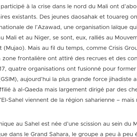
rticipé à la crise dans le nord du Mali ont d’abo
res existants. Des jeunes daosahak et touareg ont
ationale de l’Azawad, une organisation laïque qui
u Mali et au Niger, se sont, eux, ralliés au Mouveme
t (Mujao). Mais au fil du temps, comme Crisis Grou
la zone frontalière ont attiré des recrues et des con
7, quatre organisations ont fusionné pour former
GSIM), aujourd’hui la plus grande force jihadiste a
filié à al-Qaeda mais largement dirigé par des ch
 l’EI-Sahel viennent de la région saharienne – mais 
amique au Sahel est née d’une scission au sein du 
que dans le Grand Sahara, le groupe a peu à peu 