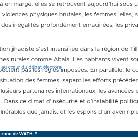
à en marge, elles se retrouvent aujourd’hui sous 
violences physiques brutales, les femmes, elles, 
t des inégalités profondément enracinées, les priva
tion jihadiste s’est intensifiée dans la région de Ti
ones rurales comme Abala. Les habitants vivent s
s au cœur du débat électoral
spectent pas les règles imposées. En parallèle, le c
 situation des femmes, sapant les efforts précéden
 plusieurs partenaires internationaux, les avancées 
 Dans ce climat d’insécurité et d’instabilité politi
vulnérables que jamais, et les espoirs d’un avenir p
a zone de WATHI ?