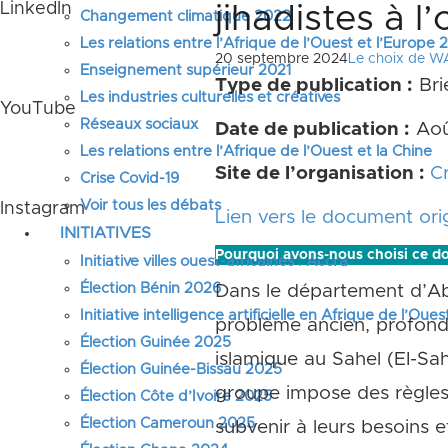
LinkedIn
jihadistes à l
Changement climatique 2022
Les relations entre l’Afrique de l’Ouest et l’Europe
20 septembre 2024
Le choix de W
Enseignement supérieur 2021
Type de publication :
Bri
Les industries culturelles et créatives
YouTube
Réseaux sociaux
Date de publication :
Aoû
Les relations entre l’Afrique de l’Ouest et la Chine
Site de l’organisation :
Cr
Crise Covid-19
Voir tous les débats
Instagram
Lien vers le document orig
INITIATIVES
Pourquoi avons-nous choisi ce d
Initiative villes ouest-africaines : Accra
Élection Bénin 2026
Dans le département d’Aba
Initiative intelligence artificielle en Afrique de l’Oues
problème ancien, profondém
Élection Guinée 2025
islamique au Sahel (EI-Sah
Élection Guinée-Bissau 2025
groupe impose des règles 
Élection Côte d’Ivoire 2025
Élection Cameroun 2025
subvenir à leurs besoins e