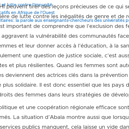
 et lutte contre l’impunité
 peuvent tirer des leçons précieuses de ce qui s
tifs en Afrique de l’Ouest
re de lutte contre les inégalités de genre et de r
itaires : la parole aux enseignants-chercheurs des universités 
 est important de comprendre que l’exclusion des f
aggravent la vulnérabilité des communautés face 
femmes et leur donner accès à l’éducation, à la sa
lement une question de justice sociale, c’est aus
es et plus résilientes. Quand les femmes sont aut
es deviennent des actrices clés dans la prévention 
 plus solidaire. Il est donc essentiel que les pay
 droits des femmes dans leurs stratégies de dével
politique et une coopération régionale efficace sont
rmés. La situation d’Abala montre aussi que lorsqu
 services publics manquent, cela laisse un vide dan