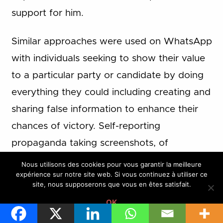
support for him.
Similar approaches were used on WhatsApp
with individuals seeking to show their value
to a particular party or candidate by doing
everything they could including creating and
sharing false information to enhance their
chances of victory. Self-reporting
propaganda taking screenshots, of
WhatsApp stories and sharing it with others
Nous utilisons des cookies pour vous garantir la meilleure
expérience sur notre site web. Si vous continuez à utiliser ce
was one approach used by social media
site, nous supposerons que vous en êtes satisfait.
influencers to get themselves noticed.
OK
Curated Content