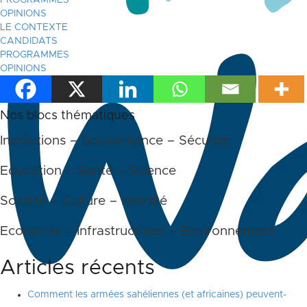
OPINIONS
LE CONTEXTE
CANDIDATS
PROGRAMMES
OPINIONS
Nos blocs thématiques
Institutions – Gouvernance – Sécurité
Education – Santé – Science
Société – Culture – Identité
Economie – Infrastructures – Environnement
Articles récents
Comment les armées sahéliennes (et africaines) peuvent-