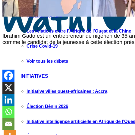
Instagram
Les industries culturelles et créatives
Réseaux sociaux
Les relations entre l’Afrique de l’Ouest et la Chine
Ibrahim Gado est un entrepreneur de nigérien de 35 ans
comme le candidat de la jeunesse à cette élection prési
Crise Covid-19
Voir tous les débats
INITIATIVES
Initiative villes ouest-africaines : Accra
Élection Bénin 2026
Initiative intelligence artificielle en Afrique de l’Oues