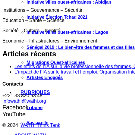
Initiative villes ouest-africaines : Abidjan
Institutions – Gouvernance – Sécurité
Initiative Élection Tchad 2021
Education – Santé – Science
Société – Culture – Identité
Initiative villes ouest-africaines : Lagos
Economie – Infrastructures – Environnement
Sénégal 2019 : Le bien-être des femmes et des fille
Articles récents
Migrations Ouest-africaines
Les effets de l’IA sur la vie professionnelle des femme
L’impact de l’IA sur le travail et l’emploi, Organisation In
Artistes Engagés
Contacts
RUBRIQUES
+221 33 820 53 48
infowathi@wathi.org
Facebook
Tribune
YouTube
Passerelle
© 2024
WATHI Think Tank