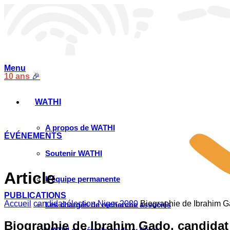
Menu
10 ans
🎉
WATHI
A propos de WATHI
ÉVÉNEMENTS
Soutenir WATHI
Article
L’équipe permanente
PUBLICATIONS
Accueil
candidat élection Niger 2020
Biographie de Ibrahim Ga
Les chargés de recherche associés
Biographie de Ibrahim Gado, candidat à