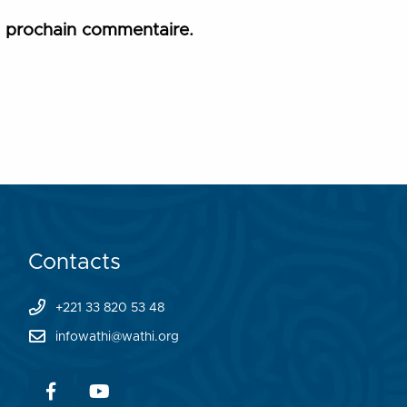
n prochain commentaire.
Contacts
+221 33 820 53 48
infowathi@wathi.org