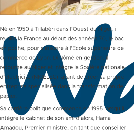
Né en 1950 à Tillabéri dans l’Ouest du Niger, il
rejoint la France au début des années 70, le bac
en poche, pour s’inscrire à l’Ecole supérieure de
commerce de Lyon. Diplômé en gestion, il
retourne au Niger et intègre la Société nationale
d’électricité (NIGELEC) avant de créer sa propre
entreprise spécialisée dans la transformation de
papier.
Sa carrière politique commence en 1995 lorsqu’il
intègre le cabinet de son ami d’alors, Hama
Amadou, Premier ministre, en tant que conseiller