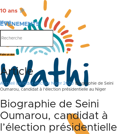
10 ans
🎉
Menu
ÉVÉNEMENTS
PUBLICATIONS
Faire un don
Article
Accueil
candidat élection Niger 2020
Biographie de Seini
Oumarou, candidat à l’élection présidentielle au Niger
Biographie de Seini
Oumarou, candidat à
l’élection présidentielle