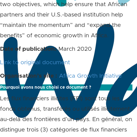
two objectives, which help ensure that African
partners and their U.S.-based institution help
“maintain the momentum” and “expand the
benefits” of economic growth in Africa.
Date of publication:
March 2020
Link to original document
Organisation’s site :
Africa Growth Initiative
Pourquoi avons nous choisi ce document ?
Les flux financiers illicites (FFI) sont tous les
fonds obtenus, transférés ou utilisés illicitement
au-delà des frontières d’un pays. En général, on
distingue trois (3) catégories de flux financiers