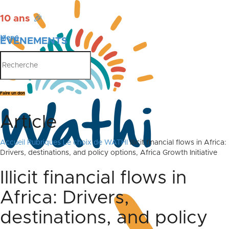
10 ans
🎉
Menu
ÉVÉNEMENTS
PUBLICATIONS
Faire un don
Article
Accueil
Rubriques
Le choix de WATHI
Illicit financial flows in Africa:
Drivers, destinations, and policy options, Africa Growth Initiative
Illicit financial flows in
Africa: Drivers,
destinations, and policy