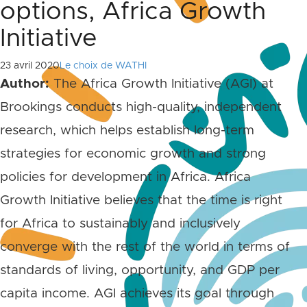
options, Africa Growth
Initiative
23 avril 2020
Le choix de WATHI
Author:
The Africa Growth Initiative (AGI) at
Brookings conducts high-quality, independent
research, which helps establish long-term
strategies for economic growth and strong
policies for development in Africa. Africa
Growth Initiative believes that the time is right
for Africa to sustainably and inclusively
converge with the rest of the world in terms of
standards of living, opportunity, and GDP per
capita income. AGI achieves its goal through