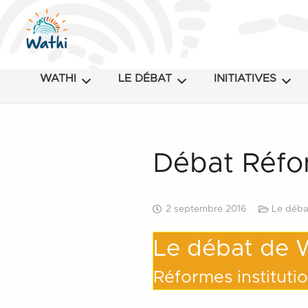
Les points de vue des internautes, exprimés dans le langag
WATHI
LE DÉBAT
INITIATIVES
Débat Réfor
2 septembre 2016
Le déba
Le débat de
Réformes instituti