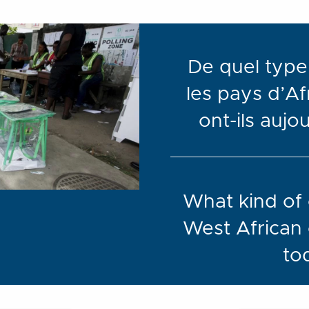
De quel type
les pays d’Af
ont-ils aujo
What kind of 
West African
to