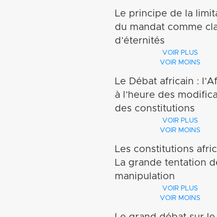
Le principe de la limit
du mandat comme cl
d’éternités
VOIR PLUS
VOIR MOINS
Dans cette vidéo, Kan
Le Débat africain : l’A
Bado, docteur en Droit
à l’heure des modific
promeut l’instauration 
des constitutions
principe de la limitatio
VOIR PLUS
VOIR MOINS
mandat comme une cla
Après le Burkina Faso e
´éternité dans les
Les constitutions afric
république démocratiq
La grande tentation d
Constitutions des Etats
Congo, c’est au tour d
manipulation
CEDEAO pour répondr
Burundi d’être secoué 
VOIR PLUS
l’évolution historique de
VOIR MOINS
une contestation popul
Le grand politologue A
politique dans la région
née de la volonté du
Le grand débat sur le