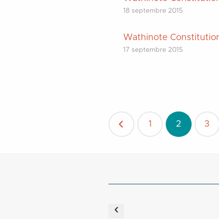
18 septembre 2015
Wathinote Constitutio
17 septembre 2015
Pagination
1
2
3
des
publications