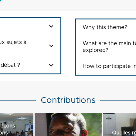
Why this theme?
ux sujets à
What are the main t
explored?
 débat ?
How to participate i
Contributions
 leçons
ions
Quelles r