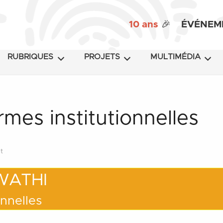
e particulier des réseaux sociaux, sont reproduits fidèlem
10 ans
🎉
ÉVÉNEM
RUBRIQUES
PROJETS
MULTIMÉDIA
mes institutionnelles
t
 WATHI
onnelles