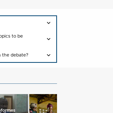
opics to be
n the debate?
éformes