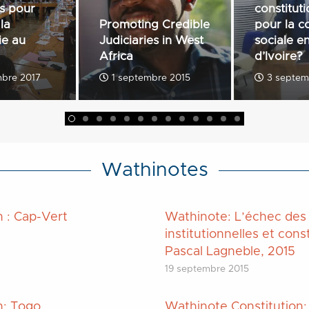
es pour
constituti
la
Promoting Credible
pour la c
ie au
Judiciaries in West
sociale e
Africa
d’Ivoire?
bre 2017
1 septembre 2015
3 septem
Wathinotes
 : Cap-Vert
Wathinote: L’échec des
institutionnelles et cons
Pascal Lagneble, 2015
19 septembre 2015
n: Togo
Wathinote Constitution