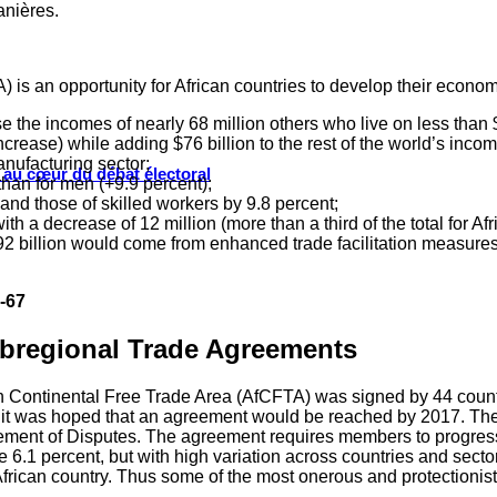
anières.
 is an opportunity for African countries to develop their econ
se the incomes of nearly 68 million others who live on less than 
crease) while adding $76 billion to the rest of the world’s incom
anufacturing sector;
s au cœur du débat électoral
han for men (+9.9 percent);
and those of skilled workers by 9.8 percent;
h a decrease of 12 million (more than a third of the total for Afr
92 billion would come from enhanced trade facilitation measures
7-67
ubregional Trade Agreements
n Continental Free Trade Area (AfCFTA) was signed by 44 countri
 was hoped that an agreement would be reached by 2017. The fi
ent of Disputes. The agreement requires members to progressively
re 6.1 percent, but with high variation across countries and sector
 African country. Thus some of the most onerous and protectionist