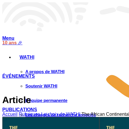
Menu
10 ans
🎉
WATHI
A propos de WATHI
ÉVÉNEMENTS
Soutenir WATHI
Article
L’équipe permanente
PUBLICATIONS
Accueil
Rubriques
Le choix de WATHI
The African Continenta
Les chargés de recherche associés