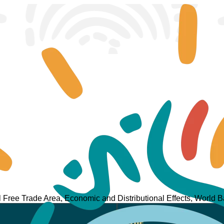
l Free Trade Area, Economic and Distributional Effects, World 