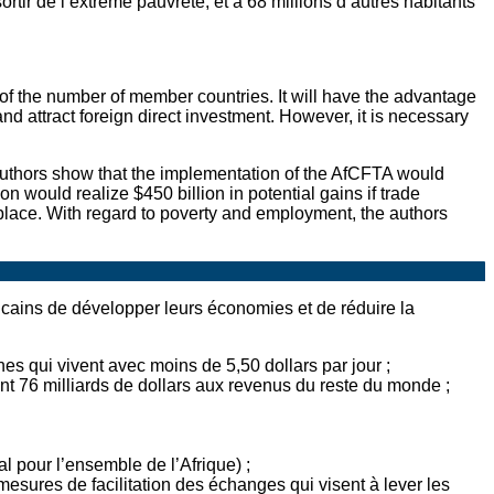
rtir de l’extrême pauvreté, et à 68 millions d’autres habitants
s of the number of member countries. It will have the advantage
and attract foreign direct investment. However, it is necessary
 authors show that the implementation of the AfCFTA would
 would realize $450 billion in potential gains if trade
n place. With regard to poverty and employment, the authors
icains de développer leurs économies et de réduire la
es qui vivent avec moins de 5,50 dollars par jour ;
ant 76 milliards de dollars aux revenus du reste du monde ;
l pour l’ensemble de l’Afrique) ;
esures de facilitation des échanges qui visent à lever les