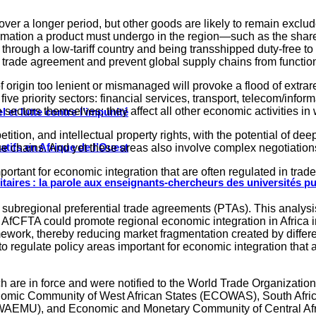
d over a longer period, but other goods are likely to remain exclu
sformation a product must undergo in the region—such as the sha
rough a low-tariff country and being transshipped duty-free to a
e trade agreement and prevent global supply chains from functio
 origin too lenient or mismanaged will provoke a flood of extrar
ive priority sectors: financial services, transport, telecom/info
e sectors themselves; they affect all other economic activities in
 et lutte contre l’impunité
tition, and intellectual property rights, with the potential of
tifs en Afrique de l’Ouest
lue chains. And yet these areas also involve complex negotiation
portant for economic integration that are often regulated in tra
ritaires : la parole aux enseignants-chercheurs des universités p
subregional preferential trade agreements (PTAs). This analysi
at AfCFTA could promote regional economic integration in Africa i
work, thereby reducing market fragmentation created by different
 regulate policy areas important for economic integration that a
ch are in force and were notified to the World Trade Organiza
nomic Community of West African States (ECOWAS), South Afr
WAEMU), and Economic and Monetary Community of Central Af