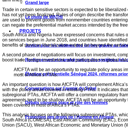
Grand large
Trade in certain sensitive sectors is expected to be liberalize
has not yet been finalized. Rules of origin describe the tran
Le choix de WATHI
are used to prevent goods from nonmember countries entering th
can negate the preferential market access intended by the fre
PROJETS
South Africa and Nigeria have expressed concerns that rules of
on services began in June 2018, and countries have identified f
benefits of services liberalization extend far beyond the servic
Justice pour les victimes des crimes graves au Sahel
A second phase of negotiations will focus on investment, compe
Renforcement et transformation des systèmes éduca
boost trade, foreign investment, and participation in global va
AfCFTA will be an opportunity to regulate policy areas im
Élection présidentielle Sénégal 2024, réformes prio
most of Africa’s PTAs.
An important question is how AfCFTA will complement Africa’s 
Conversations sur l’avenir du Sahel
with the policy areas covered in existing PTAs. It indicates th
subregional PTAs, AfCFTA will offer a common regulatory frame
agreements tend to be shallow. AfCFTA will be an opportunity to
Débats citoyens place et rôle des femmes
been covered in most of Africa’s PTAs.
This analysis focuses on the following subregional PTAs, whi
Protection des droits de l’Homme en Afrique
South Africa (COMESA), East African Community (EAC), Eco
Union (SACU), West African Economic and Monetary Union (