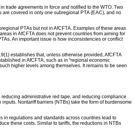
in trade agreements in force and notified to the WTO. Two
hts are covered in only one subregional PTA (EAC), and no
subregional PTAs but not in AfCFTA. Examples of these areas
 areas in AfCFTA does not prevent countries from aiming for
TAs. An important issue is how inconsistencies or conflict
 19(1) establishes that, unless otherwise provided, AfCFTA
e established in AfCFTA, such as in “regional economic
n such higher levels among themselves. It remains to be seen
 reducing administrative red tape, and reducing compliance
te inputs. Nontariff barriers (NTBs) take the form of burdensome
es in regulations and standards across countries lead to
e these costs. Similar to tariffs, the reductions in NTBs