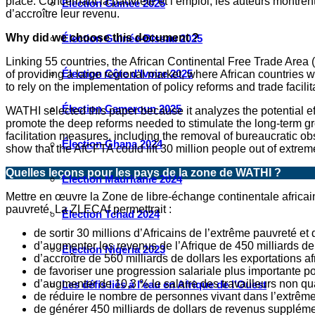
place. Concernant la pauvreté et l’emploi, les auteurs montrent
Élection Guinée 2025
d’accroître leur revenu.
Why did we choose this document ?
Élection Guinée-Bissau 2025
Linking 55 countries, the African Continental Free Trade Area (
Élection Côte d’Ivoire 2025
of providing a large regional market, where African countries wi
to rely on the implementation of policy reforms and trade facilita
Élection Cameroun 2025
WATHI selected this paper because it analyzes the potential e
promote the deep reforms needed to stimulate the long-term grow
facilitation measures, including the removal of bureaucratic o
Élection Ghana 2024
show that the AfCFTA could lift 30 million people out of extre
Quelles leçons pour les pays de la zone de WATHI ?
Élection Mauritanie 2024
Mettre en œuvre la Zone de libre-échange continentale africai
pauvreté. La ZLECAf permettrait :
Élection Tchad 2024
de sortir 30 millions d’Africains de l’extrême pauvreté e
d’augmenter les revenus de l’Afrique de 450 milliards de 
Election Nigéria 2023
d’accroître de 560 milliards de dollars les exportations a
de favoriser une progression salariale plus importante 
d’augmenter de 10,3 % le salaire des travailleurs non qual
Les défis liés à l’eau en Afrique de l’Ouest
de réduire le nombre de personnes vivant dans l’extrême p
de générer 450 milliards de dollars de revenus supplémen