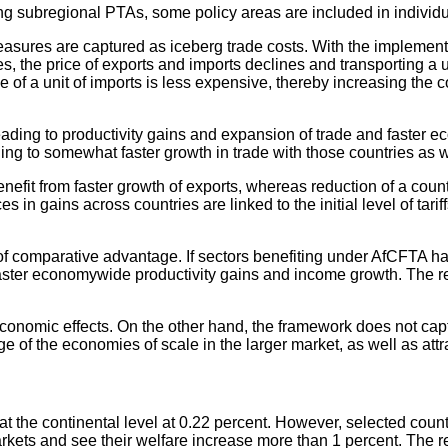
ing subregional PTAs, some policy areas are included in indivi
easures are captured as iceberg trade costs. With the implementa
s, the price of exports and imports declines and transporting a u
ice of a unit of imports is less expensive, thereby increasing the
 leading to productivity gains and expansion of trade and faster
ing to somewhat faster growth in trade with those countries as w
nefit from faster growth of exports, whereas reduction of a count
es in gains across countries are linked to the initial level of ta
s of comparative advantage. If sectors benefiting under AfCFTA h
 faster economywide productivity gains and income growth. The r
conomic effects. On the other hand, the framework does not capt
 of the economies of scale in the larger market, as well as attra
l at the continental level at 0.22 percent. However, selected co
ts and see their welfare increase more than 1 percent. The relat