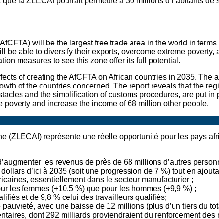
 que la ZLECAf pourrait permettre à 30 millions d’habitants de so
AfCFTA) will be the largest free trade area in the world in term
ll be able to diversify their exports, overcome extreme poverty, 
tion measures to see this zone offer its full potential.
ffects of creating the AfCFTA on African countries in 2035. The
th of the countries concerned. The report reveals that the region
bstacles and the simplification of customs procedures, are put i
me poverty and increase the income of 68 million other people.
ne (ZLECAf) représente une réelle opportunité pour les pays afr
t d’augmenter les revenus de près de 68 millions d’autres personn
dollars d’ici à 2035 (soit une progression de 7 %) tout en ajout
fricaines, essentiellement dans le secteur manufacturier ;
pour les femmes (+10,5 %) que pour les hommes (+9,9 %) ;
ifiés et de 9,8 % celui des travailleurs qualifiés;
auvreté, avec une baisse de 12 millions (plus d’un tiers du tota
taires, dont 292 milliards proviendraient du renforcement des m