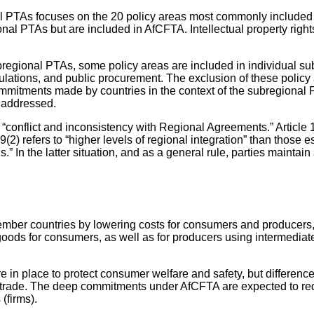
al PTAs focuses on the 20 policy areas most commonly included 
onal PTAs but are included in AfCFTA. Intellectual property rig
ubregional PTAs, some policy areas are included in individual 
gulations, and public procurement. The exclusion of these policy
mmitments made by countries in the context of the subregional P
e addressed.
o “conflict and inconsistency with Regional Agreements.” Article
19(2) refers to “higher levels of regional integration” than thos
 In the latter situation, and as a general rule, parties maintai
mber countries by lowering costs for consumers and producers,
ed goods for consumers, as well as for producers using intermedia
e in place to protect consumer welfare and safety, but differenc
trade. The deep commitments under AfCFTA are expected to reduc
(firms).