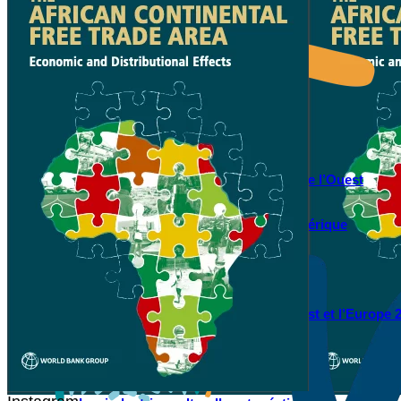
WATHI se dévoile en deux films
Facebook
L’association
Nos partenaires
Twitter
LE DÉBAT
Débat – Entrepreneuriat en Afrique de l’Ouest
LinkedIn
Afrique de l’Ouest – États Unis d’Amérique
Changement climatique 2022
YouTube
Les relations entre l’Afrique de l’Ouest et l’Europe 
Enseignement supérieur 2021