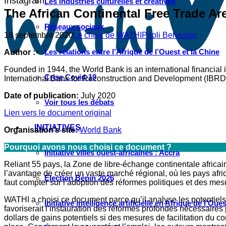
Instagram
Les industries culturelles et créatives
The African Continental Free Trade Ar
Réseaux sociaux
18 septembre 2020
Le choix de WATHI
Paoli Behanzin
Les relations entre l’Afrique de l’Ouest et la Chine
Author :
Founded in 1944, the World Bank is an international financial in
Crise Covid-19
International Bank for Reconstruction and Development (IBRD)
Date of publication:
July 2020
Voir tous les débats
Lien vers le document original
INITIATIVES
Organisation’s site:
World Bank
Pourquoi avons nous choisi ce document ?
Initiative villes ouest-africaines : Accra
Reliant 55 pays, la Zone de libre-échange continentale afri
l’avantage de créer un vaste marché régional, où les pays africai
Élection Bénin 2026
faut compter sur l’adoption des réformes politiques et des mesur
WATHI a choisi ce document parce qu’il analyse les potentiels
Initiative intelligence artificielle en Afrique de l’Oues
favoriserait l’instauration des réformes profondes nécessaires
dollars de gains potentiels si des mesures de facilitation du 