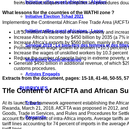
Initiative villes ouest-africaines : Abidjan
freins bureaucratiques et à simplifier les procédures dou
What lessons for the countries of the WATHI zone ?
Initiative Élection Tchad 2021
Implementing the Continental African Free Trade Area (AfCFTA)
Initiative villes ouest-africaines : Lagos
Lift 30 million Africans out of extreme poverty and increa
Increase Africa’s income by $450 billion by 2035 (a 7% in
Increase Africa’s exports by $560 billion, mainly in the m
Sénégal 2019 : Le bien-être des femmes et des fille
Promote higher wage growth for women (+10.5 percent) t
Increase the wages of unskilled workers by 10.3 percent 
Reduce the number of people living in extreme poverty, wit
Migrations Ouest-africaines
Generate $450 billion in additional revenue, of which $2
customs procedures.
Artistes Engagés
Extracts from the document, pages: 15-18, 41-46, 50-55, 5
RUBRIQUES
The Content of AfCFTA and African S
Tribune
At its launch, the framework agreement establishing the Africa
Rwanda, March 21, 2018. AfCFTA was proposed in 2012, and it
Goods, Trade in Services, and Rules and Procedures for Settlem
Passerelle
account for 90 percent of intra-Africa imports. Average tariffs a
tariff lines accounting for 74 percent of imports in the average
tariff lines.