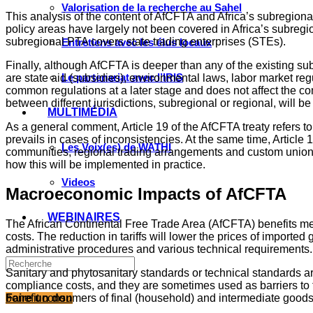
Valorisation de la recherche au Sahel
This analysis of the content of AfCFTA and Africa’s subregion
policy areas have largely not been covered in Africa’s subregi
subregional PTA covers state trading enterprises (STEs).
Entretiens avec les élus locaux
Finally, although AfCFTA is deeper than any of the existing s
Le partenariat avec l’IRIS
are state aid (subsidies), environmental laws, labor market re
common regulations at a later stage and does not affect the co
between different jurisdictions, subregional or regional, will b
MULTIMÉDIA
As a general comment, Article 19 of the AfCFTA treaty refers t
prevails in cases of inconsistencies. At the same time, Article 
Les Voix(es) de WATHI
communities, regional trading arrangements and custom unions.”
how this will be implemented in practice.
Videos
Macroeconomic Impacts of AfCFTA
WEBINAIRES
The African Continental Free Trade Area (AfCFTA) benefits me
costs. The reduction in tariffs will lower the prices of import
administrative procedures and various technical requirements.
Sanitary and phytosanitary standards or technical standards ar
compliance costs, and they are sometimes used as barriers to 
Faire un don
benefit consumers of final (household) and intermediate goods 