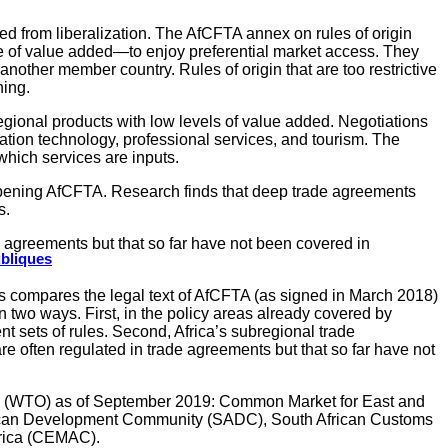
ded from liberalization. The AfCFTA annex on rules of origin
re of value added—to enjoy preferential market access. They
nother member country. Rules of origin that are too restrictive
ning.
egional products with low levels of value added. Negotiations
rmation technology, professional services, and tourism. The
 which services are inputs.
 deepening AfCFTA. Research finds that deep trade agreements
s.
de agreements but that so far have not been covered in
ubliques
s compares the legal text of AfCFTA (as signed in March 2018)
n two ways. First, in the policy areas already covered by
 sets of rules. Second, Africa’s subregional trade
re often regulated in trade agreements but that so far have not
tion (WTO) as of September 2019: Common Market for East and
ican Development Community (SADC), South African Customs
rica (CEMAC).