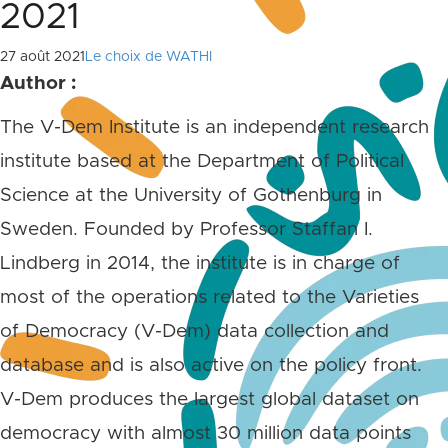
2021
27 août 2021
Le choix de WATHI
Author :
The V-Dem Institute is an independent research
institute based at the Department of Political
Science at the University of Gothenburg in
Sweden. Founded by Professor Staffan I.
Lindberg in 2014, the institute is in charge of
most of the operations related to the Varieties
of Democracy (V-Dem) data collection and
database and is also active on the policy front.
V-Dem produces the largest global dataset on
democracy with almost 30 million data points