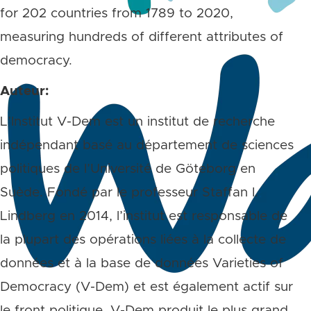
for 202 countries from 1789 to 2020,
measuring hundreds of different attributes of
democracy.
Auteur:
L’Institut V-Dem est un institut de recherche
indépendant basé au département de sciences
politiques de l’Université de Göteborg en
Suède. Fondé par le professeur Staffan I.
Lindberg en 2014, l’institut est responsable de
la plupart des opérations liées à la collecte de
données et à la base de données Varieties of
Democracy (V-Dem) et est également actif sur
le front politique. V-Dem produit le plus grand