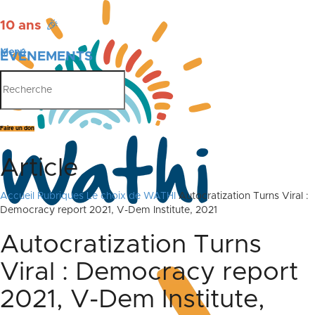
10 ans
🎉
Menu
ÉVÉNEMENTS
PUBLICATIONS
Faire un don
Article
Accueil
Rubriques
Le choix de WATHI
Autocratization Turns Viral :
Democracy report 2021, V-Dem Institute, 2021
Autocratization Turns
Viral : Democracy report
2021, V-Dem Institute,