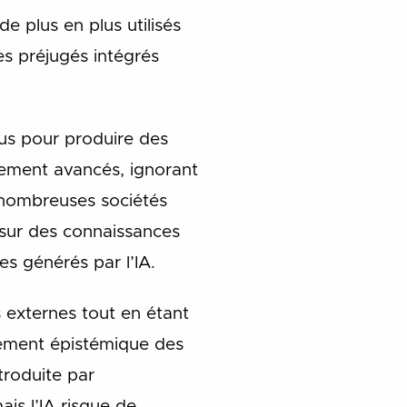
e plus en plus utilisés
es préjugés intégrés
çus pour produire des
ement avancés, ignorant
 nombreuses sociétés
s sur des connaissances
s générés par l’IA.
es externes tout en étant
cement épistémique des
troduite par
ais l’IA risque de