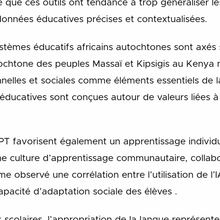
e que ces outils ont tendance à trop généraliser le
données éducatives précises et contextualisées.
tèmes éducatifs africains autochtones sont axés
ochtone des peuples Massaï et Kipsigis au Kenya m
elles et sociales comme éléments essentiels de l
ducatives sont conçues autour de valeurs liées à
 favorisent également un apprentissage individua
ne culture d’apprentissage communautaire, collabor
 observé une corrélation entre l’utilisation de l’IA
apacité d’adaptation sociale des élèves .
scolaires, l’appropriation de la langue représen