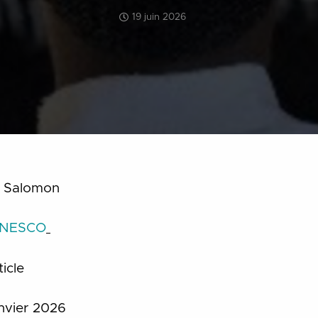
19 juin 2026
t Salomon
NESCO
ticle
nvier 2026