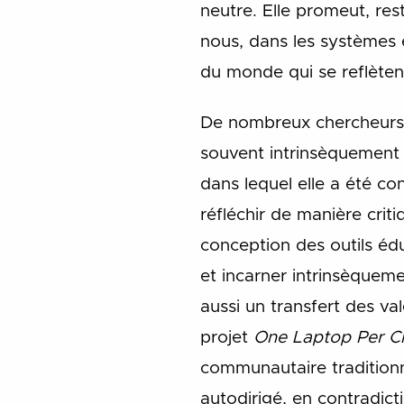
neutre. Elle promeut, res
nous, dans les systèmes é
du monde qui se reflètent
De nombreux chercheurs o
souvent intrinsèquement l
dans lequel elle a été co
réfléchir de manière crit
conception des outils édu
et incarner intrinsèquemen
aussi un transfert des va
projet
One Laptop Per Ch
communautaire traditionn
autodirigé, en contradict