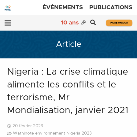
ÉVÉNEMENTS
PUBLICATIONS
10 ans
🎉
FAIRE UN DON
Article
Nigeria : La crise climatique
alimente les conflits et le
terrorisme, Mr
Mondialisation, janvier 2021
20 février 2023
Wathinote environnement Nigeria 2023