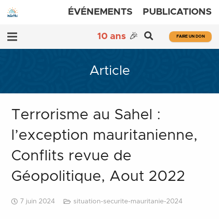
ÉVÉNEMENTS
PUBLICATIONS
10 ans
🎉
FAIRE UN DON
Article
Terrorisme au Sahel :
l’exception mauritanienne,
Conflits revue de
Géopolitique, Aout 2022
7 juin 2024
situation-securite-mauritanie-2024