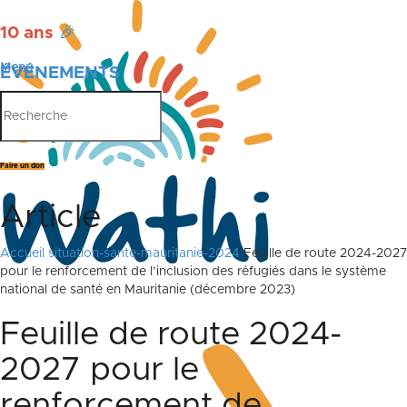
10 ans
🎉
Menu
ÉVÉNEMENTS
PUBLICATIONS
Faire un don
Article
Accueil
situation-sante-mauritanie-2024
Feuille de route 2024-2027
pour le renforcement de l’inclusion des réfugiés dans le système
national de santé en Mauritanie (décembre 2023)
Feuille de route 2024-
2027 pour le
renforcement de