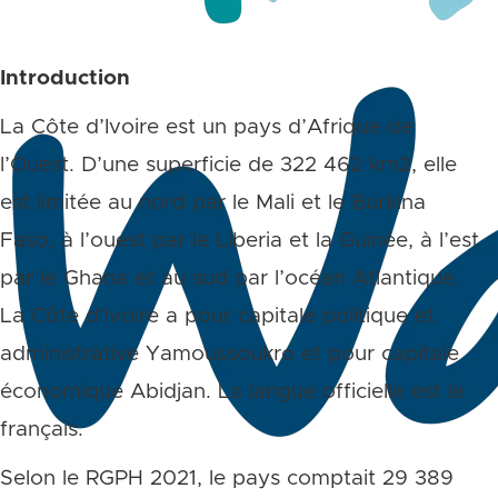
Introduction
La Côte d’Ivoire est un pays d’Afrique de
l’Ouest. D’une superficie de 322 462 km2, elle
est limitée au nord par le Mali et le Burkina
Faso, à l’ouest par le Liberia et la Guinée, à l’est
par le Ghana et au sud par l’océan Atlantique.
La Côte d’Ivoire a pour capitale politique et
administrative Yamoussoukro et pour capitale
économique Abidjan. La langue officielle est le
français.
Selon le RGPH 2021, le pays comptait 29 389