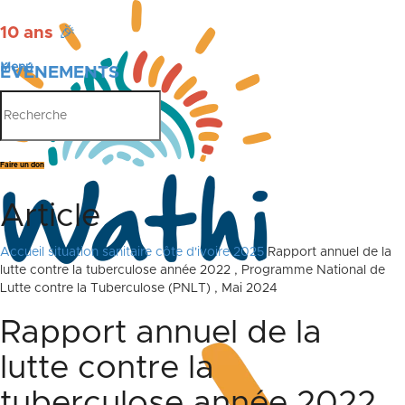
10 ans
🎉
Menu
ÉVÉNEMENTS
PUBLICATIONS
Faire un don
Article
Accueil
situation sanitaire côte d'ivoire 2025
Rapport annuel de la
lutte contre la tuberculose année 2022 , Programme National de
Lutte contre la Tuberculose (PNLT) , Mai 2024
Rapport annuel de la
lutte contre la
tuberculose année 2022