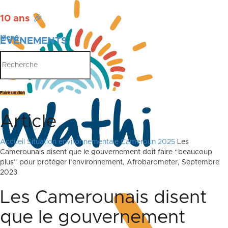
10 ans
🎉
Menu
ÉVÉNEMENTS
PUBLICATIONS
Faire un don
Article
Accueil
Situation environnementale Cameroun 2025
Les
Camerounais disent que le gouvernement doit faire “beaucoup
plus” pour protéger l’environnement, Afrobarometer, Septembre
2023
Les Camerounais disent
que le gouvernement