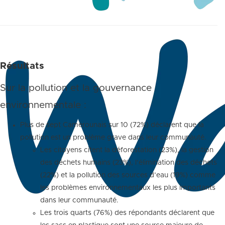
Résultats
Sur la pollution et la gouvernance
environnementale :
Plus de sept Camerounais sur 10 (72%) déclarent que la
pollution est un problème grave dans leur communauté.
Les citoyens citent la déforestation (23%), la gestion
des déchets humains (23%), l’élimination des déchets
(22%) et la pollution des sources d’eau (19%) comme
les problèmes environnementaux les plus importants
dans leur communauté.
Les trois quarts (76%) des répondants déclarent que