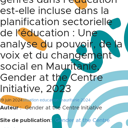
est-elle incluse dans la
planification sectorielle
de l’éducation : Une
analyse du pouvoir, de la
voix et du changement
social en Mauritanie,
Gender at the Centre
Initiative, 2023
19 juin 2024
situation education mauritanie 2024
Auteur
: Gender at the Centre Initiative
Site de publication
:
Gender at the Centre