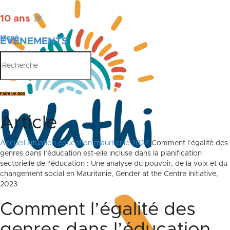
10 ans
🎉
Menu
ÉVÉNEMENTS
PUBLICATIONS
Faire un don
Article
Accueil
situation education mauritanie 2024
Comment l’égalité des
genres dans l’éducation est-elle incluse dans la planification
sectorielle de l’éducation : Une analyse du pouvoir, de la voix et du
changement social en Mauritanie, Gender at the Centre Initiative,
2023
Comment l’égalité des
genres dans l’éducation