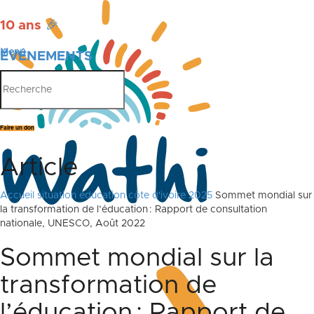
10 ans
🎉
Menu
ÉVÉNEMENTS
PUBLICATIONS
Faire un don
Article
Accueil
situation éducation côte d'ivoire 2025
Sommet mondial sur
la transformation de l’éducation : Rapport de consultation
nationale, UNESCO, Août 2022
Sommet mondial sur la
transformation de
l’éducation : Rapport de