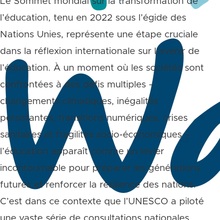
Le Sommet mondial sur la transformation de
l’éducation, tenu en 2022 sous l’égide des
Nations Unies, représente une étape cruciale
dans la réflexion internationale sur l’avenir de
l’éducation. À un moment où les sociétés sont
confrontées à des défis multiples –
changements climatiques, inégalités
persistantes, transitions numériques, crises
sanitaires et fragilités socio-économiques –
l’éducation apparaît comme un levier
incontournable pour préparer les générations
futures et renforcer la résilience des nations.
C’est dans ce contexte que l’UNESCO a piloté
une vaste série de consultations nationales