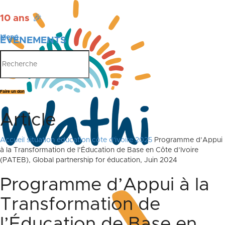
10 ans
🎉
Menu
ÉVÉNEMENTS
PUBLICATIONS
Faire un don
Article
Accueil
situation éducation côte d'ivoire 2025
Programme d’Appui
à la Transformation de l’Éducation de Base en Côte d’Ivoire
(PATEB), Global partnership for éducation, Juin 2024
Programme d’Appui à la
Transformation de
l’Éducation de Base en