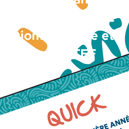
de présidence de
Diomaye Faye et
du PASTEF